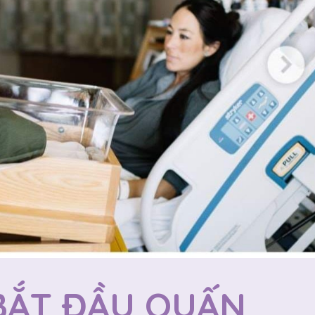
BẮT ĐẦU QUẤN