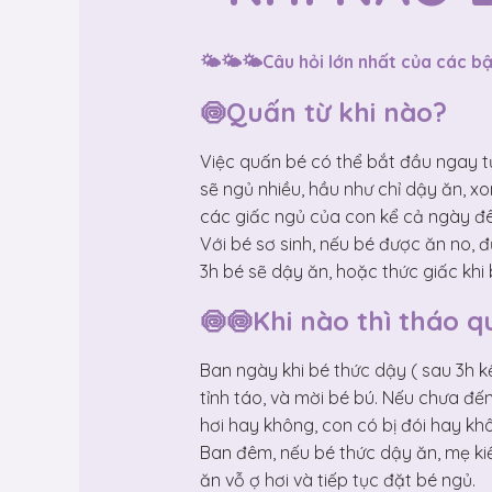
🌤️🌤️🌤️Câu hỏi lớn nhất của các
🍥Quấn từ khi nào?
Việc quấn bé có thể bắt đầu ngay t
sẽ ngủ nhiều, hầu như chỉ dậy ăn, x
các giấc ngủ của con kể cả ngày đ
Với bé sơ sinh, nếu bé được ăn no, đ
3h bé sẽ dậy ăn, hoặc thức giấc khi
🍥🍥Khi nào thì tháo 
Ban ngày khi bé thức dậy ( sau 3h 
tỉnh táo, và mời bé bú. Nếu chưa đế
hơi hay không, con có bị đói hay kh
Ban đêm, nếu bé thức dậy ăn, mẹ kiể
ăn vỗ ợ hơi và tiếp tục đặt bé ngủ.