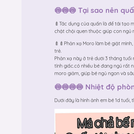
🍥🍥🍥 Tại sao nên qu
🍼Tác dụng của quấn là để tái tạo 
chật chội quen thuộc giúp con ngủ 
🍼🍼Phản xạ Moro làm bé giật mình,
trẻ.
Phản xạ này ở trẻ dưới 3 tháng tuổi
tỉnh giấc.có nhiều bé đang ngủ rất 
moro giảm, giúp bé ngủ ngon và sâu
🍥🍥🍥🍥 Nhiệt độ phòn
Dưới đây là hình ảnh em bé 1d tuổi, 