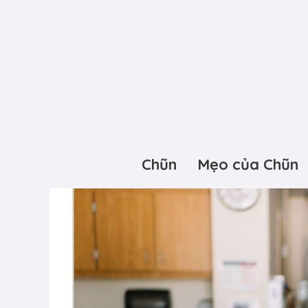
Chũn
Mẹo của Chũn