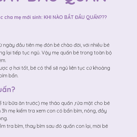
 bậc cha mẹ mới sinh: KHI NÀO BẮT ĐẦU QUẤN???
ừ ngày đầu tiên mẹ đón bé chào đời, với nhiều bé
ong lại tiếp tục ngủ. Vậy mẹ quấn bé trong toàn bộ
êm.
ược ợ hơi tốt, bé có thể sẽ ngủ liên tục cứ khoảng
 bỉm bẩn.
quấn?
kể từ bữa ăn trước) mẹ tháo quấn ,rửa mặt cho bé
n 3h mẹ kiểm tra xem con có bẩn bỉm, nóng, đầy
ông.
m tra bỉm, thay bỉm sau đó quấn con lại, mời bé