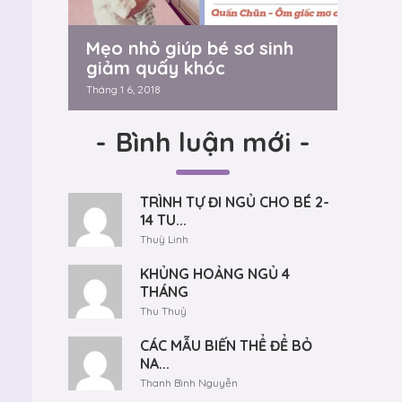
Mẹo nhỏ giúp bé sơ sinh
giảm quấy khóc
Tháng 1 6, 2018
-
Bình luận mới
-
TRÌNH TỰ ĐI NGỦ CHO BÉ 2-
14 TU...
Thuỳ Linh
KHỦNG HOẢNG NGỦ 4
THÁNG
Thu Thuỷ
CÁC MẪU BIẾN THỂ ĐỂ BỎ
NA...
Thanh Bình Nguyễn