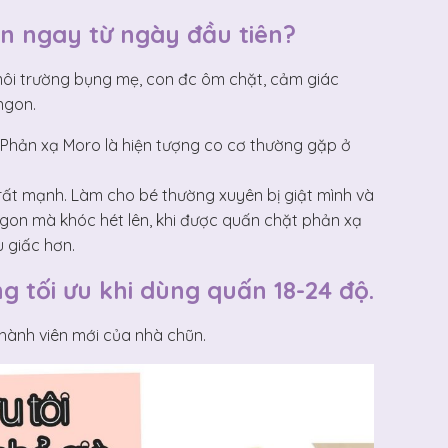
ấn ngay từ ngày đầu tiên?
môi trường bụng mẹ, con đc ôm chặt, cảm giác
ngon.
 Phản xạ Moro là hiện tượng co cơ thường gặp ở
 rất mạnh. Làm cho bé thường xuyên bị giật mình và
ngon mà khóc hét lên, khi được quấn chặt phản xạ
 giấc hơn.
g tối ưu khi dùng quấn 18-24 độ.
thành viên mới của nhà chũn.