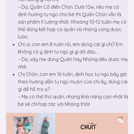
– Dạ, Quấn Cổ điển Chũn. Dưới 12w, nếu mẹ có
định hướng tự ngủ cho bé thì Quấn Chũn vẫn là
sản phẩm lí tưởng nhất. Khoảng 10-12 tuần mẹ có
thể dùng kết hợp cả quấn và nhộng cũng được
luôn.
Chị ơi, con em 8 tuần rồi, em dùng cái gì chị? Em
không có ý định tự ngủ gì gì đó đâu…
– Dạ, vậy mẹ dùng Quấn hay Nhộng đều được mẹ
nhé.
Chị Chũn, con em 16 tuần, định học tự ngủ bây giờ
theo hướng dẫn tự ngủ muộn của chị ấy, dùng cái
gì để hỗ trợ ạ?
– Mẹ có thể thử quấn, nhưng khả năng cao nhất là
bé sẽ chỉ hợp tác với Nhộng thôi!