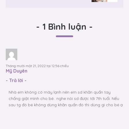
-
1 Bình luận
-
Tháng mười một 21, 2022 tại 12:56 chiều
Mỹ Duyên
-
Trả lời
-
Nhà em không có máy lạnh nên em sd khăn quấn tay
chống giật mình cho bé.. nghe nói sd được tới 7th tuổi. Nếu
sau tg đó bé không dùng khăn quấn đó thì dùng gì cho bé ạ