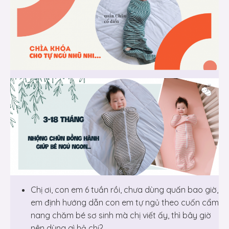
Chị ơi, con em 6 tuần rồi, chưa dùng quấn bao giờ,
em định hướng dẫn con em tự ngủ theo cuốn cẩm
nang chăm bé sơ sinh mà chị viết ấy, thì bây giờ
nên dùng gì hả chị?