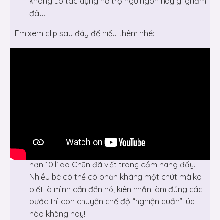
không có tác dụng hỗ trợ ngủ ngon hay gì gì lắm
đâu.
Em xem clip sau đây để hiểu thêm nhé:
Chị ơi con em ko chịu quấn?
– Hoặc do dùng quấn đểu, hoặc quấn bị sai, hoặc
hơn 10 lí do Chũn đã viết trong cẩm nang đấy.
Nhiều bé có thể có phản kháng một chút mà ko
biết là mình cần đến nó, kiên nhẫn làm đúng các
bước thì con chuyển chế độ “nghiện quấn” lúc
nào không hay!