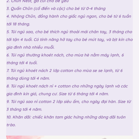
2. Chũn Nest, ga cũi cho bé yêu
3. Quấn Chũn (cổ điển và cộc) cho bé từ 0-4 tháng
4. Nhộng Chũn, đồng hành cho giấc ngủ ngon, cho bé từ 6 tuần
tới 18 tháng.
5. Túi ngủ sao, cho bé thích ngủ thoải mái chân tay, 3 tháng cho
tới tận 4 tuổi. Có tính năng hở tay cho bé mút tay, và bịt kín cho
gia đình nhà nhiều muỗi.
6. Túi ngủ thường khoét nách, cho mùa hè nằm máy lạnh, 6
tháng tới 4 tuổi.
7. Túi ngủ khoét nách 2 lớp cotton cho mùa se se lạnh, từ 6
tháng dùng tới 4 năm.
8. Túi ngủ khoét nách nỉ + cotton cho những ngày lạnh và các
gia đình kín gió, chung cư. Size từ 6 tháng tới 4 năm.
9. Túi ngủ sao nỉ cotton 2 lớp siêu ấm, cho ngày đại hàn. Size từ
3 tháng tới 4 năm.
10. Khăn dãi: chiếc khăn tam giác hứng những dòng dãi tuôn
trào.