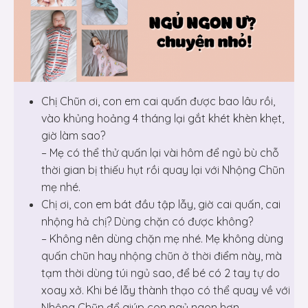
Chị Chũn ơi, con em cai quấn được bao lâu rồi,
vào khủng hoảng 4 tháng lại gắt khét khèn khẹt,
giờ làm sao?
– Mẹ có thể thử quấn lại vài hôm để ngủ bù chỗ
thời gian bị thiếu hụt rồi quay lại với Nhộng Chũn
mẹ nhé.
Chị ơi, con em bát đầu tập lẫy, giờ cai quấn, cai
nhộng hả chị? Dùng chặn có được không?
– Không nên dùng chặn mẹ nhé. Mẹ không dùng
quấn chũn hay nhộng chũn ở thời điểm này, mà
tạm thời dùng túi ngủ sao, để bé có 2 tay tự do
xoay xở. Khi bé lẫy thành thạo có thể quay về với
Nhộng Chũn để giúp con ngủ ngon hơn.