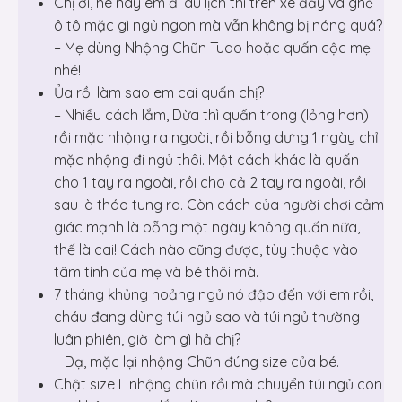
Chị ơi, hè này em đi du lịch thì trên xe đẩy và ghế
ô tô mặc gì ngủ ngon mà vẫn không bị nóng quá?
– Mẹ dùng Nhộng Chũn Tudo hoặc quấn cộc mẹ
nhé!
Ủa rồi làm sao em cai quấn chị?
– Nhiều cách lắm, Dừa thì quấn trong (lỏng hơn)
rồi mặc nhộng ra ngoài, rồi bỗng dưng 1 ngày chỉ
mặc nhộng đi ngủ thôi. Một cách khác là quấn
cho 1 tay ra ngoài, rồi cho cả 2 tay ra ngoài, rồi
sau là tháo tung ra. Còn cách của người chơi cảm
giác mạnh là bỗng một ngày không quấn nữa,
thế là cai! Cách nào cũng được, tùy thuộc vào
tâm tính của mẹ và bé thôi mà.
7 tháng khủng hoảng ngủ nó đập đến với em rồi,
cháu đang dùng túi ngủ sao và túi ngủ thường
luân phiên, giờ làm gì hả chị?
– Dạ, mặc lại nhộng Chũn đúng size của bé.
Chật size L nhộng chũn rồi mà chuyển túi ngủ con