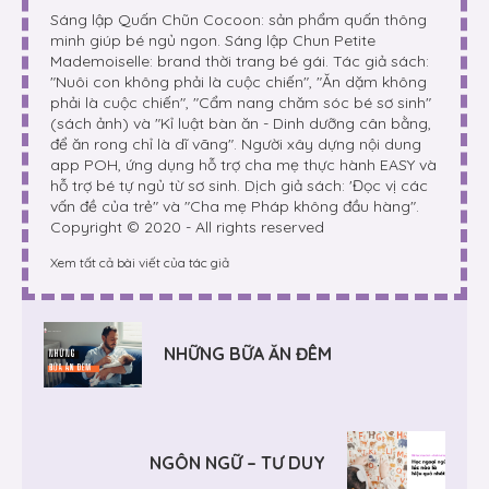
Sáng lập Quấn Chũn Cocoon: sản phẩm quấn thông
minh giúp bé ngủ ngon. Sáng lập Chun Petite
Mademoiselle: brand thời trang bé gái. Tác giả sách:
"Nuôi con không phải là cuộc chiến", "Ăn dặm không
phải là cuộc chiến", "Cẩm nang chăm sóc bé sơ sinh"
(sách ảnh) và "Kỉ luật bàn ăn - Dinh dưỡng cân bằng,
để ăn rong chỉ là dĩ vãng". Người xây dựng nội dung
app POH, ứng dụng hỗ trợ cha mẹ thực hành EASY và
hỗ trợ bé tự ngủ từ sơ sinh. Dịch giả sách: 'Đọc vị các
vấn đề của trẻ" và "Cha mẹ Pháp không đầu hàng".
Copyright © 2020 - All rights reserved
Xem tất cả bài viết của tác giả
NHỮNG BỮA ĂN ĐÊM
NGÔN NGỮ – TƯ DUY