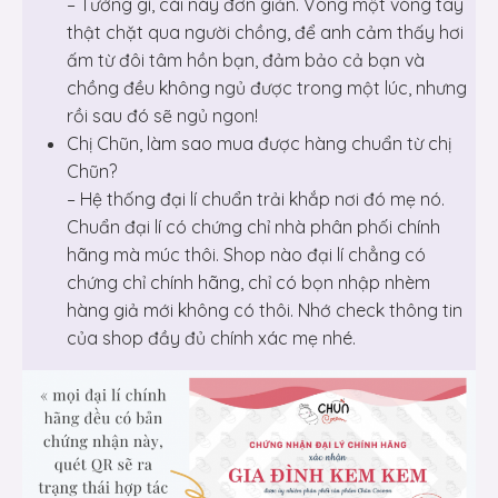
– Tưởng gì, cái này đơn giản. Vòng một vòng tay
thật chặt qua người chồng, để anh cảm thấy hơi
ấm từ đôi tâm hồn bạn, đảm bảo cả bạn và
chồng đều không ngủ được trong một lúc, nhưng
rồi sau đó sẽ ngủ ngon!
Chị Chũn, làm sao mua được hàng chuẩn từ chị
Chũn?
– Hệ thống đại lí chuẩn trải khắp nơi đó mẹ nó.
Chuẩn đại lí có chứng chỉ nhà phân phối chính
hãng mà múc thôi. Shop nào đại lí chẳng có
chứng chỉ chính hãng, chỉ có bọn nhập nhèm
hàng giả mới không có thôi. Nhớ check thông tin
của shop đầy đủ chính xác mẹ nhé.