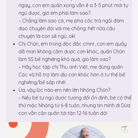
ngay, con em quấn xong vẫn ê a 3-5 phút mới tự
ngủ được, giờ em phải làm sao?
– Chẳng làm sao cả, mẹ pha cốc trà ngồi đàm
đạo chuyện đời với mẹ chồng, hết nữa câu
chuyện là con sẽ ngủ, ok!
Chị Chũn, em trúng độc đắc cmnr, con em quấy
dã man không cầm được cơn khóc, quấn Chũn
làm 5S bế nghiêng khó quá, giờ làm sao?
– Hãy học tập chị Thu anh Việt, mẹ dùng quấn
Cộc và hỗ trợ làm dịu cơn khóc hờn ở tư thế bế
nghiêng/bế sấp nhé!
Ủa, vậy lúc nào em nên lên Nhộng Chũn?
– Nếu bé tự ngủ được tương đối ổn định, bé có thể
thử mặc Nhộng từ 6-8 tuần, nhưng tin mình đi Dừa
con vẫn cần quấn tới tận 12-16 tuần đó!