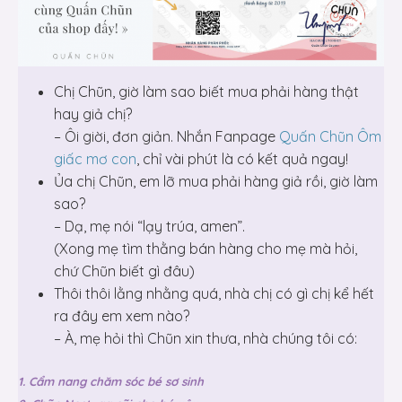
Chị Chũn, giờ làm sao biết mua phải hàng thật
hay giả chị?
– Ôi giời, đơn giản. Nhắn Fanpage
Quấn Chũn Ôm
giấc mơ con
, chỉ vài phút là có kết quả ngay!
Ủa chị Chũn, em lỡ mua phải hàng giả rồi, giờ làm
sao?
– Dạ, mẹ nói “lạy trúa, amen”.
(Xong mẹ tìm thằng bán hàng cho mẹ mà hỏi,
chứ Chũn biết gì đâu)
Thôi thôi lằng nhằng quá, nhà chị có gì chị kể hết
ra đây em xem nào?
– À, mẹ hỏi thì Chũn xin thưa, nhà chúng tôi có:
1. Cẩm nang chăm sóc bé sơ sinh