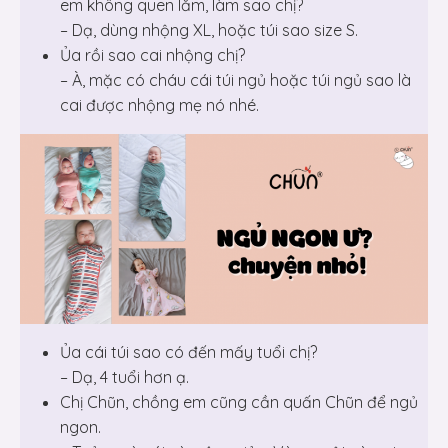
em không quen lắm, làm sao chị?
– Dạ, dùng nhộng XL, hoặc túi sao size S.
Ủa rồi sao cai nhộng chị?
– À, mặc có cháu cái túi ngủ hoặc túi ngủ sao là
cai được nhộng mẹ nó nhé.
Ủa cái túi sao có đến mấy tuổi chị?
– Dạ, 4 tuổi hơn ạ.
Chị Chũn, chồng em cũng cần quấn Chũn để ngủ
ngon.