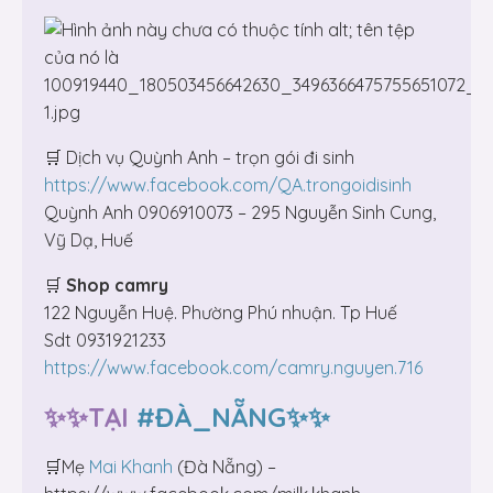
🛒 Dịch vụ Quỳnh Anh – trọn gói đi sinh
https://www.facebook.com/QA.trongoidisinh
Quỳnh Anh 0906910073 – 295 Nguyễn Sinh Cung,
Vỹ Dạ, Huế
🛒
Shop camry
122 Nguyễn Huệ. Phường Phú nhuận. Tp Huế
Sdt 0931921233
https://www.facebook.com/camry.nguyen.716
✨✨TẠI
#ĐÀ_NẴNG✨✨
🛒Mẹ
Mai Khanh
(Đà Nẵng) –