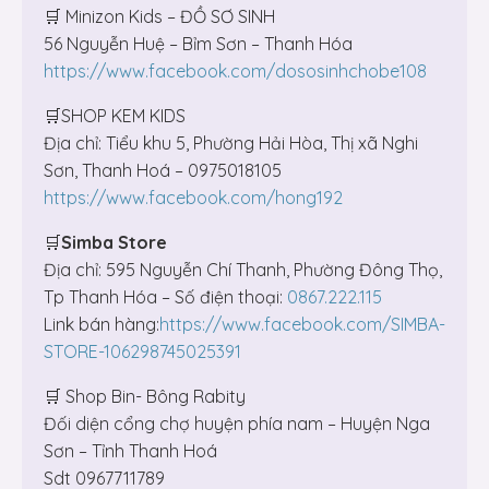
🛒 Minizon Kids – ĐỒ SƠ SINH
56 Nguyễn Huệ – Bỉm Sơn – Thanh Hóa
https://www.facebook.com/dososinhchobe108
🛒SHOP KEM KIDS
Địa chỉ: Tiểu khu 5, Phường Hải Hòa, Thị xã Nghi
Sơn, Thanh Hoá – 0975018105
https://www.facebook.com/hong192
🛒
Simba Store
Địa chỉ: 595 Nguyễn Chí Thanh, Phường Đông Thọ,
Tp Thanh Hóa – Số điện thoại:
0867.222.115
Link bán hàng:
https://www.facebook.com/SIMBA-
STORE-106298745025391
🛒 Shop Bin- Bông Rabity
Đối diện cổng chợ huyện phía nam – Huyện Nga
Sơn – Tỉnh Thanh Hoá
Sdt 0967711789