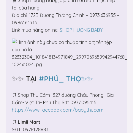
🛒 Shop Hương Baby, địa chỉ mua sắm trực tiếp
tại của hàng.
Địa chỉ: 172B Đường Trường Chinh – 0973.636955 –
0986.16.13.13
Link mua hàng online:
SHOP HƯƠNG BABY
✨✨
TẠI
#PHÚ_ THỌ
✨✨
🛒 Shop Thu Cầm- 327 đường Châu Phong- Gia
Cẩm- Việt Trì- Phú Thọ Sđt 0977.095.115
https://www.facebook.com/babythucam
🛒
Limii Mart
SĐT: 0978128883