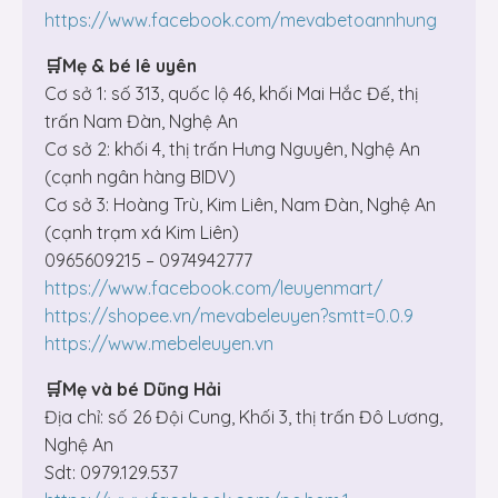
https://www.facebook.com/mevabetoannhung
🛒Mẹ & bé lê uyên
Cơ sở 1: số 313, quốc lộ 46, khối Mai Hắc Đế, thị
trấn Nam Đàn, Nghệ An
Cơ sở 2: khối 4, thị trấn Hưng Nguyên, Nghệ An
(cạnh ngân hàng BIDV)
Cơ sở 3: Hoàng Trù, Kim Liên, Nam Đàn, Nghệ An
(cạnh trạm xá Kim Liên)
0965609215 – 0974942777
https://www.facebook.com/leuyenmart/
https://shopee.vn/mevabeleuyen?smtt=0.0.9
https://www.mebeleuyen.vn
🛒Mẹ và bé Dũng Hải
Địa chỉ: số 26 Đội Cung, Khối 3, thị trấn Đô Lương,
Nghệ An
Sdt: 0979.129.537