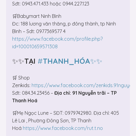
Sđt: 0943.471.433 hoặc 0944.227.123
🛒Babymart Ninh Bình
Đc: 188 lương văn thăng, p đông thành, tp Ninh
Bình – Sdt: 0977369577 4
https://www.facebook.com/profile.php?
id=100010659571308
✨✨
TẠI
#
THANH_HÓA
✨✨
🛒 Shop
Zenkids:
https://www.facebook.com/zenkids.91nguyent
Sđt: 084.34.23456 –
Địa chỉ: 91 Nguyễn trãi – TP
Thanh Hoá
🛒Mẹ Ngọc Lune – SĐT: 0979742980. Địa chỉ: 405
Lê Lai , Phường Đông Sơn, TP Thanh
Hoá
https://www.facebook.com/rut.t.no