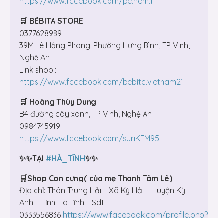
https://www.facebook.com/pe.hem.1
🛒
BÉBITA STORE
0377628989
39M Lê Hồng Phong, Phường Hưng Bình, TP Vinh,
Nghệ An
Link shop :
https://www.facebook.com/bebita.vietnam21
🛒
Hoàng Thùy Dung
B4 đường cây xanh, TP Vinh, Nghệ An
0984745919
https://www.facebook.com/suriKEM95
✨✨TẠI
#HÀ_TĨNH
✨✨
🛒Shop Con cưng( của mẹ Thanh Tâm Lê)
Địa chỉ: Thôn Trung Hải – Xã Kỳ Hải – Huyện Kỳ
Anh – Tỉnh Hà Tĩnh – Sdt:
0333556836
https://www.facebook.com/profile.php?