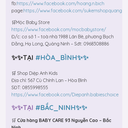
fb:
https://www.facebook.com/hoang.n.bich
page:
https://www.facebook.com/sukemshopquangnin
🛒Mộc Baby Store
https://www.facebook.com/mocbabystore/
Đ/c: cơ sở 1 – toà nhà 1988 Lán Bè, phường Bạch
Đằng, Hạ Long, Quảng Ninh – Sđt: 0968308886
✨✨TẠI
#HÒA_BÌNH✨✨
🛒 Shop Diệp Anh Kids
Địa chỉ: 567 Cù Chính Lan – Hòa Bình
SĐT: 0855998555
https://www.facebook.com/Diepanh.babieschoice
✨✨TẠI
#BẮC_NINH✨✨
🛒
Cửa hàng BABY CARE 93 Nguyễn Cao – Bắc
Ninh