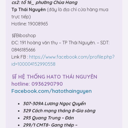
cs2: tổ 16_ phường Chùa Hang
Tp Thái Nguyên
(đây là địa chỉ cửa hàng mua
trực tiếp)
Hotline: 19008965
🛒Biboshop
ĐC: 191 hoàng văn thụ – TP Thái Nguyên. – SDT:
0846185666
Link FB :
https://www.facebook.com/profile.php?
id=100004152990558
🛒 HỆ THỐNG HATO THÁI NGUYÊN
hotline: 0936290790
Facebook.com/hatothainguyen
307-309A Lương Ngọc Quyến
329 Cách mạng tháng 8-Gia sàng
293 Quang Trung – Đán
299/1 CMT8- Gang thép –