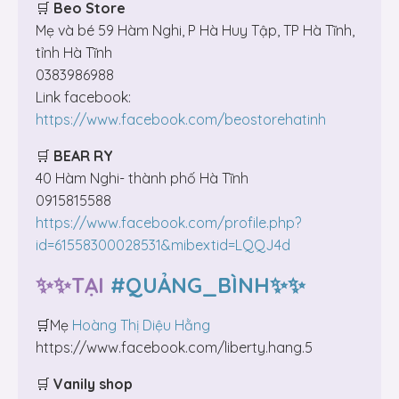
🛒
Beo Store
Mẹ và bé 59 Hàm Nghi, P Hà Huy Tập, TP Hà Tĩnh,
tỉnh Hà Tĩnh
0383986988
Link facebook:
https://www.facebook.com/beostorehatinh
🛒
BEAR RY
40 Hàm Nghi- thành phố Hà Tĩnh
0915815588
https://www.facebook.com/profile.php?
id=61558300028531&mibextid=LQQJ4d
✨✨TẠI
#QUẢNG_BÌNH✨✨
🛒Mẹ
Hoàng Thị Diệu Hằng
https://www.facebook.com/liberty.hang.5
🛒
Vanily shop