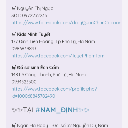
🛒 Nguyễn Thị Ngọc
SĐT: 0972232235
https://www.facebook.com/dailyQuanChunCocoon
🛒
Kids Minh Tuyết
177 Đinh Tiên Hoàng, Tp Phủ Lý, Hà Nam
0986839843
https://www.facebook.com/TuyetPhamTom
🛒 Đồ sơ sinh Ếch Cốm
148 Lê Công Thanh, Phủ Lý, Hà Nam
0934323300
https://www.facebook.com/profile.php?
id=100068845782490
✨✨TẠI
#
NAM_ĐỊNH
✨✨
🛒 Ngân Hà Baby – Đc: số 32 Nguyễn Du, Nam