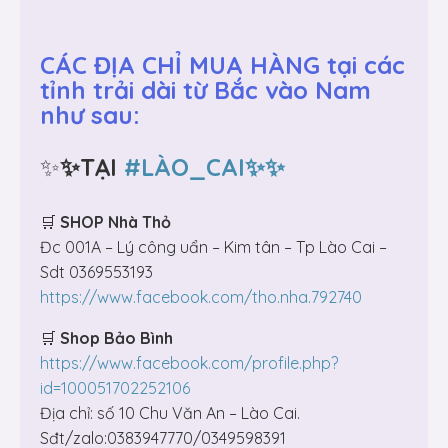
CÁC ĐỊA CHỈ MUA HÀNG tại các
tỉnh trải dài từ Bắc vào Nam
như sau:
✨
✨TẠI
#LÀO_CAI✨✨
🛒
SHOP Nhà Thỏ
Đc 001A – Lý công uẩn – Kim tân – Tp Lào Cai –
Sdt 0369553193
https://www.facebook.com/tho.nha.792740
🛒
Shop Bảo Bình
https://www.facebook.com/profile.php?
id=100051702252106
Địa chỉ: số 10 Chu Văn An – Lào Cai.
Sđt/zalo:0383947770/0349598391