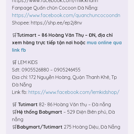
https://www.facebook.com/milk.khanh
Fanpage Quấn chũn Cocoon Đà Nẵng:
https://www.facebook.com/quanchuncocoondn
Shopee: https://shp.ee/ep2j8nv
🛒
Tutimart – 86 Hoàng Văn Thụ – ĐN, địa chỉ
xem hàng trực tiếp tận nơi hoặc
mua online qua
link fb
🛒 LEM KIDS
Sđt: 0905526880 – 0905246455
Địa chỉ: 172 Nguyễn Hoàng, Quận Thanh Khê, Tp
Đà Nẵng
Link fb:
https://www.facebook.com/lemkidshop/
🛒
Tutimart
82- 86 Hoàng Văn thụ – Đà nẵng
🛒
Hệ thống Babymart
– 529 Điện Biên phủ, Đà
nẵng
🛒
Babymart/Tutimart
275 Hoàng Diệu, Đà Nẵng