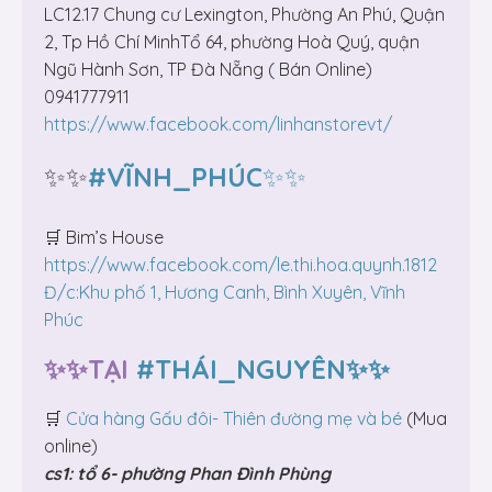
LC12.17 Chung cư Lexington, Phường An Phú, Quận
2, Tp Hồ Chí MinhTổ 64, phường Hoà Quý, quận
Ngũ Hành Sơn, TP Đà Nẵng ( Bán Online)
0941777911
https://www.facebook.com/linhanstorevt/
✨✨
#VĨNH_PHÚC
✨✨
🛒 Bim’s House
https://www.facebook.com/le.thi.hoa.quynh.1812
Đ/c:Khu phố 1, Hương Canh, Bình Xuyên, Vĩnh
Phúc
✨✨TẠI
#
THÁI_NGUYÊ
N
✨✨
🛒
Cửa hàng Gấu đôi- Thiên đường mẹ và bé
(Mua
online)
cs1: tổ 6- phường Phan Đình Phùng