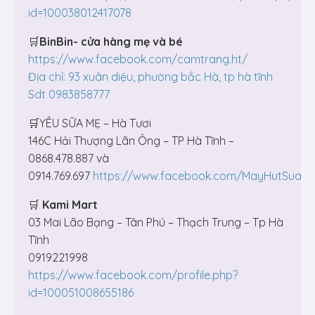
id=100038012417078
🛒
BinBin- cửa hàng mẹ và bé
https://www.facebook.com/camtrang.ht/
Địa chỉ: 93 xuân diệu, phường bắc Hà, tp hà tĩnh
Sdt 0983858777
🛒YÊU SỮA MẸ – Hà Tươi
146C Hải Thượng Lãn Ông – TP Hà Tĩnh –
0868.478.887 và
0914.769.697
https://www.facebook.com/MayHutSuaHa
🛒
Kami Mart
03 Mai Lão Bạng – Tân Phú – Thạch Trung – Tp Hà
Tĩnh
0919221998
https://www.facebook.com/profile.php?
id=100051008655186