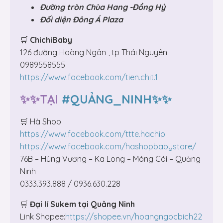
Đường tròn Chùa Hang -Đồng Hỷ
Đối diện Đông Á Plaza
🛒
ChichiBaby
126 đường Hoàng Ngân , tp Thái Nguyên
0989558555
https://www.facebook.com/tien.chit.1
✨✨TẠI
#QUẢNG_NINH✨✨
🛒 Hà Shop
https://www.facebook.com/ttte.hachip
https://www.facebook.com/hashopbabystore/
76B – Hùng Vương – Ka Long – Móng Cái – Quảng
Ninh
0333.393.888 / 0936.630.228
🛒
Đại lí Sukem tại Quảng Ninh
Link Shopee:
https://shopee.vn/hoangngocbich22