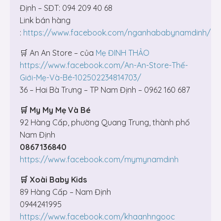
Định – SĐT: 094 209 40 68
Link bán hàng
:
https://www.facebook.com/nganhababynamdinh/
🛒 An An Store – của
Mẹ ĐINH THẢO
https://www.facebook.com/An-An-Store-Thế-
Giới-Mẹ-Và-Bé-102502234814703/
36 – Hai Bà Trưng – TP Nam Định – 0962 160 687
🛒 My My Mẹ Và Bé
92 Hàng Cấp, phường Quang Trung, thành phố
Nam Định
0867136840
https://www.facebook.com/mymynamdinh
🛒
Xoài Baby Kids
89 Hàng Cấp – Nam Định
0944241995
https://www.facebook.com/khaanhngooc