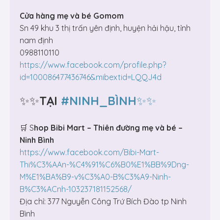
Cửa hàng mẹ và bé Gomom
Sn 49 khu 3 thị trấn yên định, huyện hải hậu, tỉnh
nam định
0988110110
https://www.facebook.com/profile.php?
id=100086477436746&mibextid=LQQJ4d
✨✨
TẠI
#NINH_BÌNH
✨✨
🛒 S
hop Bibi Mart – Thiên đường mẹ và bé –
Ninh Bình
https://www.facebook.com/Bibi-Mart-
Thi%C3%AAn-%C4%91%C6%B0%E1%BB%9Dng-
M%E1%BA%B9-v%C3%A0-B%C3%A9-Ninh-
B%C3%ACnh-103237181152568/
Địa chỉ: 377 Nguyễn Công Trứ Bích Đào tp Ninh
Bình