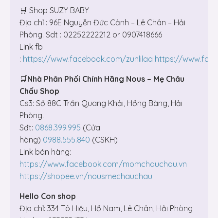
🛒 Shop SUZY BABY
Địa chỉ : 96E Nguyễn Đức Cảnh – Lê Chân – Hải
Phòng. Sdt : 02252222212 or 0907418666
Link fb
:
https://www.facebook.com/zunlilaa
https://www.fac
🛒
Nhà Phân Phối Chính Hãng Nous – Mẹ Châu
Chấu Shop
Cs3: Số 88C Trần Quang Khải, Hồng Bàng, Hải
Phòng.
Sđt:
0868.399.995
(Cửa
hàng)
0988.555.840
(CSKH)
Link bán hàng:
https://www.facebook.com/momchauchau.vn
https://shopee.vn/nousmechauchau
Hello Con shop
Địa chỉ: 334 Tô Hiệu, Hồ Nam, Lê Chân, Hải Phòng