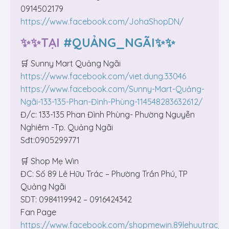
0914502179
https://www.facebook.com/JohaShopDN/
✨✨TẠI
#QUẢNG_NGÃI✨✨
🛒 Sunny Mart Quảng Ngãi
https://www.facebook.com/viet.dung.33046
https://www.facebook.com/Sunny-Mart-Quảng-
Ngãi-133-135-Phan-Đình-Phùng-114548283632612/
Đ/c: 133-135 Phan Đình Phùng- Phường Nguyễn
Nghiêm -Tp. Quảng Ngãi
Sđt:0905299771
🛒 Shop Mẹ Win
ĐC: Số 89 Lê Hữu Trác – Phường Trần Phú, TP
Quảng Ngãi
SDT: 0984119942 – 0916424342
Fan Page
https://www.facebook.com/shopmewin.89lehuutrac/