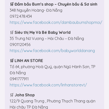
🛒 Đầm bầu Bum’s shop – Chuyên bầu & Sơ sinh
348 Nguyễn Hoàng- Đà Nẵng
0972.478.434
https://www.facebook.com/dambaubumshopmoi/
🛒
Siêu thị Mẹ Và Bé Baby World
35 Trưng Nữ Vương – Hải Châu – Đà Nẵng
0901120456
https://www.facebook.com/babyworlddanang
🛒 LINH AN STORE
Tổ 64, phường Hoà Quý, quận Ngũ Hành Sơn, TP
Đà Nẵng
0941777911
https://www.facebook.com/linhanstorevt/
🛒
Joha Shop
122/9 Quang Trung , Phường Thạch Thang quận
Hải châu TP Đà Nẵng