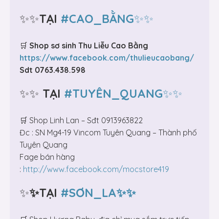
✨✨
TẠI
#CAO_BẰNG
✨✨
🛒
Shop sơ sinh Thu Liễu Cao Bằng
https://www.facebook.com/thulieucaobang/
Sdt 0763.438.598
✨✨
TẠI
#TUYÊN_QUANG
✨✨
🛒 Shop Linh Lan – Sđt 0913963822
Đc : SN Mg4-19 Vincom Tuyên Quang – Thành phố
Tuyên Quang
Fage bán hàng
:
http://www.facebook.com/mocstore419
✨
✨TẠI
#SƠN_LA✨✨