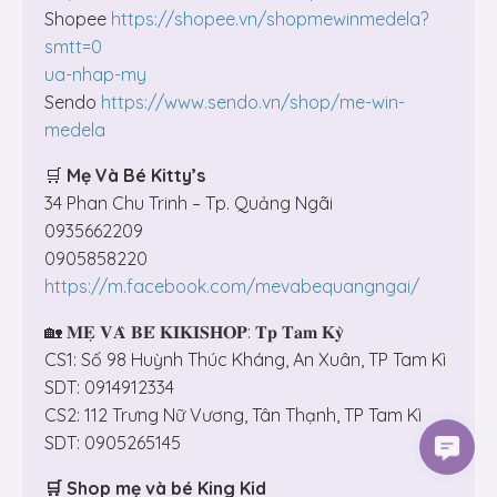
Shopee
htt
ps://shopee.vn/shopmewinmedela?
smtt=0
ua-nhap-my
Sendo
https://www.sendo.vn/shop/me-win-
medela
🛒
Mẹ Và Bé Kitty’s
34 Phan Chu Trinh – Tp. Quảng Ngãi
0935662209
0905858220
https://m.facebook.com/mevabequangngai/
🏡 𝐌𝐄̣ 𝐕𝐀̀ 𝐁𝐄́ 𝐊𝐈𝐊𝐈𝐒𝐇𝐎𝐏: 𝐓𝐩 𝐓𝐚𝐦 𝐊𝐲̀
CS1: Số 98 Huỳnh Thúc Kháng, An Xuân, TP Tam Kì
SDT: 0914912334
CS2: 112 Trưng Nữ Vương, Tân Thạnh, TP Tam Kì
SDT: 0905265145
🛒
Shop mẹ và bé King Kid