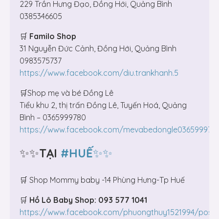
229 Trần Hưng Đạo, Đồng Hới, Quảng Bình
0385346605
🛒
Familo Shop
31 Nguyễn Đức Cảnh, Đồng Hới, Quảng Bình
0983575737
https://www.facebook.com/diu.trankhanh.5
🛒Shop mẹ và bé Đồng Lê
Tiểu khu 2, thị trấn Đồng Lê, Tuyến Hoá, Quảng
Bình – 0365999780
https://www.facebook.com/mevabedongle036599978
✨✨
TẠI
#HUẾ
✨✨
🛒 Shop Mommy baby -14 Phùng Hưng-Tp Huế
🛒
Hồ Lô Baby Shop: 093 577 1041
https://www.facebook.com/phuongthuy1521994/posts