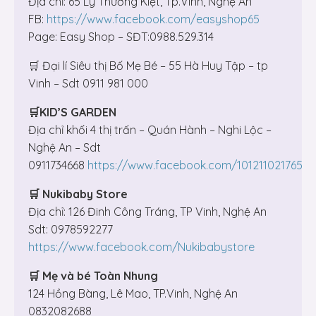
Địa chỉ: 65 Lý Thường Kiệt, Tp.Vinh, Nghệ An
FB:
https://www.facebook.com/easyshop65
Page: Easy Shop – SĐT:0988.529.314
🛒 Đại lí Siêu thị Bố Mẹ Bé – 55 Hà Huy Tập – tp
Vinh – Sdt 0911 981 000
🛒KID’S GARDEN
Địa chỉ khối 4 thị trấn – Quán Hành – Nghi Lộc –
Nghệ An – Sdt
0911734668
https://www.facebook.com/10121102176534
🛒 Nukibaby Store
Địa chỉ: 126 Đinh Công Tráng, TP Vinh, Nghệ An
Sdt: 0978592277
https://www.facebook.com/Nukibabystore
🛒
Mẹ và bé Toàn Nhung
124 Hồng Bàng, Lê Mao, TP.Vinh, Nghệ An
0832082688