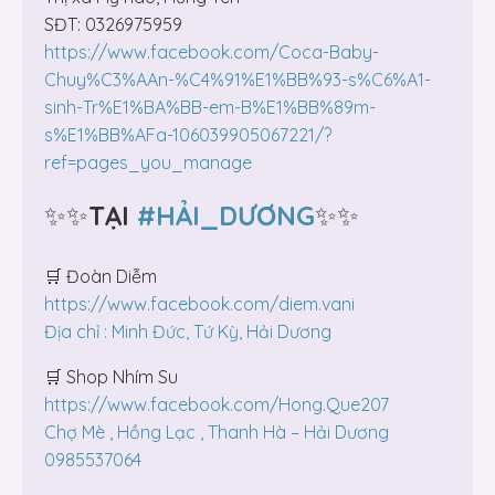
SĐT: 0326975959
https://www.facebook.com/Coca-Baby-
Chuy%C3%AAn-%C4%91%E1%BB%93-s%C6%A1-
sinh-Tr%E1%BA%BB-em-B%E1%BB%89m-
s%E1%BB%AFa-106039905067221/?
ref=pages_you_manage
✨✨
TẠI
#HẢI_DƯƠNG
✨✨
🛒 Đoàn Diễm
https://www.facebook.com/diem.vani
Địa chỉ : Minh Đức, Tứ Kỳ, Hải Dương
🛒 Shop Nhím Su
https://www.facebook.com/Hong.Que207
Chợ Mè , Hồng Lạc , Thanh Hà – Hải Dương
0985537064