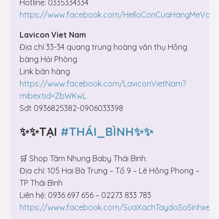
Hotline: 0335334334
https://www.facebook.com/HelloConCuaHangMeVaB
Lavicon Viet Nam
Địa chỉ 33-34 quang trung hoàng văn thụ Hồng
bàng Hải Phòng
Link bán hàng
https://www.facebook.com/LaviconVietNam?
mibextid=ZbWKwL
Sdt 0936825382-0906033398
✨✨TẠI
#THÁI_BÌNH✨✨
🛒 Shop Tâm Nhung Baby Thái Bình.
Địa chỉ: 105 Hai Bà Trưng – Tổ 9 – Lê Hồng Phong –
TP Thái Bình
Liên hệ: 0936 697 656 – 02273 833 783
https://www.facebook.com/SuaXachTaydoSoSinhxeT