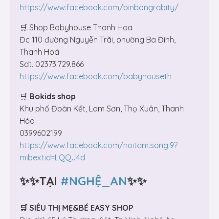
https://www.facebook.com/binbongrabity/
🛒 Shop Babyhouse Thanh Hoa
Đc 110 đường Nguyễn Trãi, phường Ba Đình,
Thanh Hoá
Sdt. 02373.729.866
https://www.facebook.com/babyhouseth
🛒
Bokids shop
Khu phố Đoàn Kết, Lam Sơn, Thọ Xuân, Thanh
Hóa
0399602199
https://www.facebook.com/noitam.song.9?
mibextid=LQQJ4d
✨✨TẠI
#NGHỆ_AN
✨✨
🛒 SIÊU THỊ MẸ&BÉ EASY SHOP