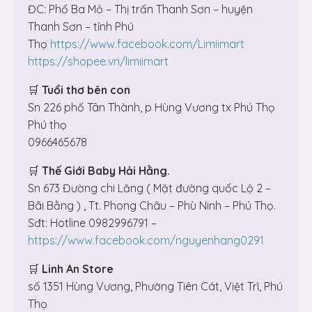
ĐC: Phố Ba Mỏ – Thị trấn Thanh Sơn – huyện
Thanh Sơn – tỉnh Phú
Thọ
https://www.facebook.com/Limiimart
https://shopee.vn/limiimart
🛒
Tuổi thơ bên con
Sn 226 phố Tân Thành, p Hùng Vương tx Phú Thọ
Phú thọ
0966465678
🛒
Thế Giới Baby Hải Hằng.
Sn 673 Đường chi Lăng ( Mặt đường quốc Lộ 2 –
Bãi Bằng ) , Tt. Phong Châu – Phù Ninh – Phú Thọ.
Sđt: Hotline 0982996791 –
https://www.facebook.com/nguyenhang0291
🛒
Linh An Store
số 1351 Hùng Vương, Phường Tiên Cát, Việt Trì, Phú
Thọ