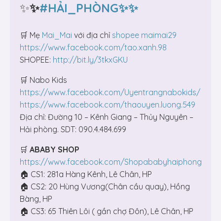
✨
✨
#HẢI_PHÒNG✨✨
🛒 Mẹ
Mai_Mai
với địa chỉ
shopee maimai29
https://www.facebook.com/tao.xanh.98
SHOPEE:
http://bit.ly/3tkxGKU
🛒 Nabo Kids
https://www.facebook.com/Uyentrangnabokids/
https://www.facebook.com/thaouyen.luong.549
Địa chỉ: Đường 10 – Kênh Giang – Thủy Nguyên –
Hải phòng. SDT: 090.4.484.699
🛒
ABABY SHOP
https://www.facebook.com/Shopababyhaiphong
🏠 CS1: 281a Hàng Kênh, Lê Chân, HP
🏠 CS2: 20 Hùng Vương(Chân cầu quay), Hồng
Bàng, HP
🏠 CS3: 65 Thiên Lôi ( gần chợ Đôn), Lê Chân, HP