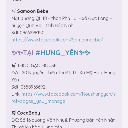
🛒
Samoon Bébe
Mặt đường QL 18 – thôn Phả Lại – xã Đức Long –
huyện Quế Võ – tỉnh Bắc Ninh
Sdt 0966298150
https://www.facebook.com/Samoonbebe/
✨✨TẠI
#HƯNG_YÊN✨✨
🛒 THÓC GẠO HOUSE
Đ/c: 20 Nguyễn Thiện Thuật, Thị Xã Mỹ Hào, Hưng
Yên
Sđt: 0358963692
Link:
https://www.facebook.com/Noushungyen/?
ref=pages_you_manage
🛒 CocaBaby
ĐC: Số 16 đường Văn Nhuế, Phường bần Yên Nhân,
Thị xã Mỹ hào, Hưng Yên