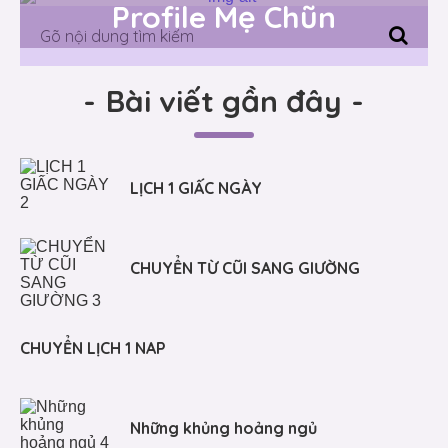
Profile Mẹ Chũn
-
Bài viết gần đây
-
LỊCH 1 GIẤC NGÀY
CHUYỂN TỪ CŨI SANG GIƯỜNG
CHUYỂN LỊCH 1 NAP
Những khủng hoảng ngủ