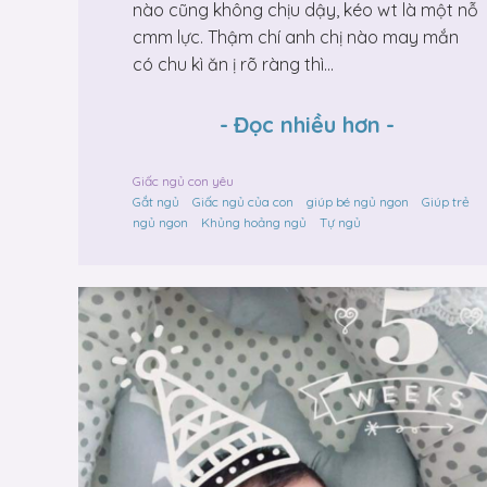
nào cũng không chịu dậy, kéo wt là một nỗ
cmm lực. Thậm chí anh chị nào may mắn
có chu kì ăn ị rõ ràng thì...
-
Đọc nhiều hơn
-
Giấc ngủ con yêu
Gắt ngủ
Giấc ngủ của con
giúp bé ngủ ngon
Giúp trẻ
ngủ ngon
Khủng hoảng ngủ
Tự ngủ