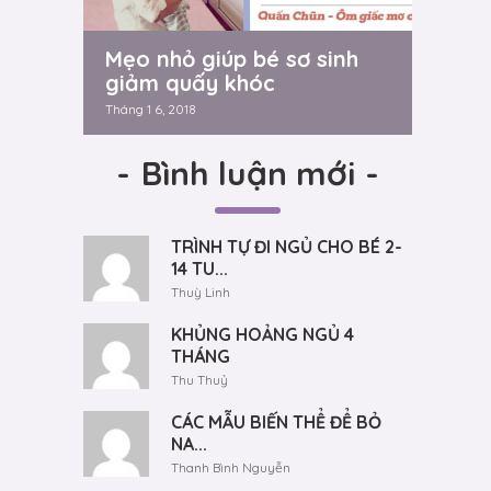
Mẹo nhỏ giúp bé sơ sinh
giảm quấy khóc
Tháng 1 6, 2018
-
Bình luận mới
-
TRÌNH TỰ ĐI NGỦ CHO BÉ 2-
14 TU...
Thuỳ Linh
KHỦNG HOẢNG NGỦ 4
THÁNG
Thu Thuỷ
CÁC MẪU BIẾN THỂ ĐỂ BỎ
NA...
Thanh Bình Nguyễn