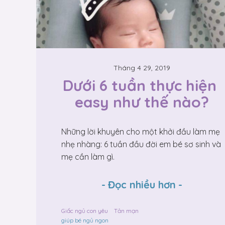
Tháng 4 29, 2019
Dưới 6 tuần thực hiện 
easy như thế nào?
Những lời khuyên cho một khởi đầu làm mẹ
nhẹ nhàng: 6 tuần đầu đời em bé sơ sinh và
mẹ cần làm gì.
-
Đọc nhiều hơn
-
Giấc ngủ con yêu
Tản mạn
giúp bé ngủ ngon