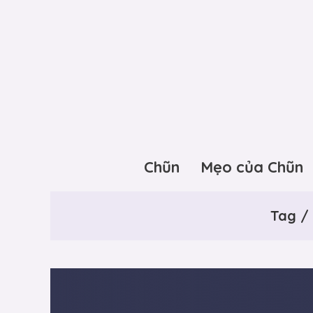
Chũn
Mẹo của Chũn
Tag /