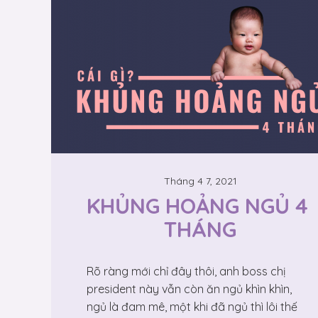
Tháng 4 7, 2021
KHỦNG HOẢNG NGỦ 4 
THÁNG
Rõ ràng mới chỉ đây thôi, anh boss chị
president này vẫn còn ăn ngủ khìn khìn,
ngủ là đam mê, một khi đã ngủ thì lôi thế