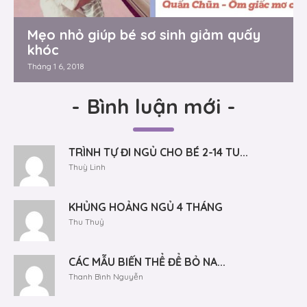
Mẹo nhỏ giúp bé sơ sinh giảm quấy
khóc
Tháng 1 6, 2018
-
Bình luận mới
-
TRÌNH TỰ ĐI NGỦ CHO BÉ 2-14 TU...
Thuỳ Linh
KHỦNG HOẢNG NGỦ 4 THÁNG
Thu Thuỷ
CÁC MẪU BIẾN THỂ ĐỂ BỎ NA...
Thanh Bình Nguyễn