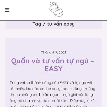
Tag / tư vấn easy
Tháng 4 9, 2021
Quấn và tư vấn tự ngủ – 
EASY
Cùng với sự thành công của EASY và tự ngủ với
rất nhiều lứa các em bé easy thành công, trưởng
thành những em bé ăn ngon – ngủ giỏi nức lòng
ông bà cha mẹ và bà con lối xóm. Điều này là kết
quả của sự nỗ lực không ngừng nghỉ của các...