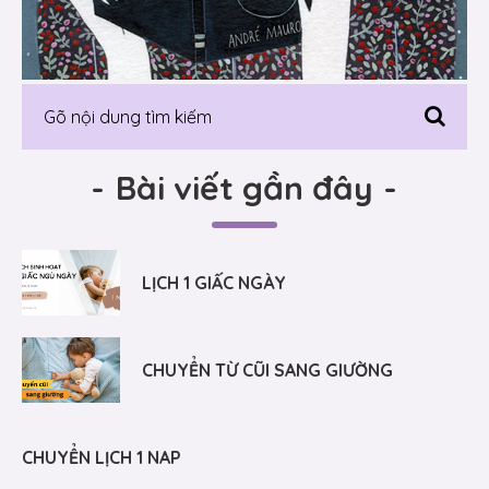
-
Bài viết gần đây
-
LỊCH 1 GIẤC NGÀY
CHUYỂN TỪ CŨI SANG GIƯỜNG
CHUYỂN LỊCH 1 NAP