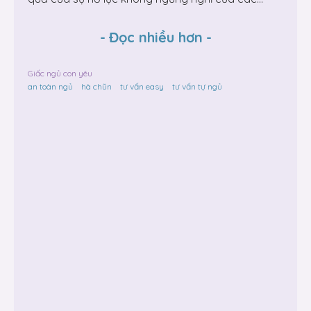
-
Đọc nhiều hơn
-
Giấc ngủ con yêu
an toàn ngủ
hà chũn
tư vấn easy
tư vấn tự ngủ