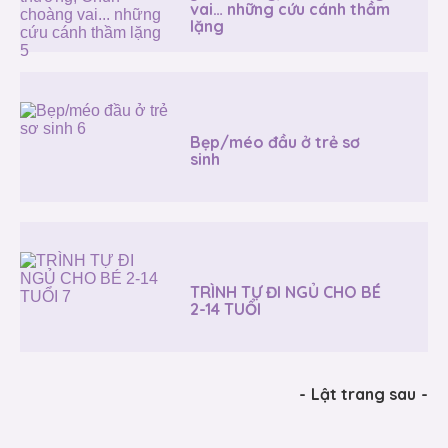
vai… những cứu cánh thầm
lặng
Bẹp/méo đầu ở trẻ sơ
sinh
TRÌNH TỰ ĐI NGỦ CHO BÉ
2-14 TUỔI
-
Lật trang sau
-