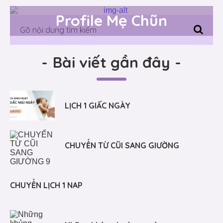
Profile Mẹ Chũn
-
Bài viết gần đây
-
LỊCH 1 GIẤC NGÀY
CHUYỂN TỪ CŨI SANG GIƯỜNG
CHUYỂN LỊCH 1 NAP