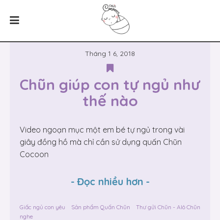
Tháng 1 6, 2018
Chũn giúp con tự ngủ như 
thế nào
Video ngoạn mục một em bé tự ngủ trong vài
giây đồng hồ mà chỉ cần sử dụng quấn Chũn
Cocoon
-
Đọc nhiều hơn
-
Giấc ngủ con yêu
Sản phẩm Quấn Chũn
Thư gửi Chũn - Alô Chũn
nghe