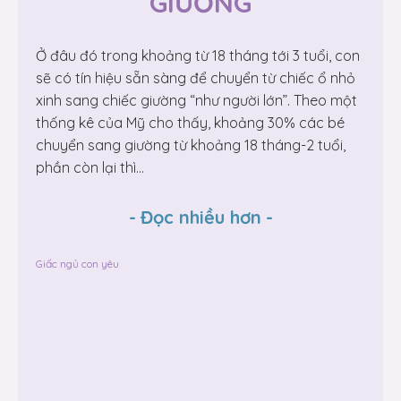
GIƯỜNG
Ở đâu đó trong khoảng từ 18 tháng tới 3 tuổi, con
sẽ có tín hiệu sẵn sàng để chuyển từ chiếc ổ nhỏ
xinh sang chiếc giường “như người lớn”. Theo một
thống kê của Mỹ cho thấy, khoảng 30% các bé
chuyển sang giường từ khoảng 18 tháng-2 tuổi,
phần còn lại thì...
-
Đọc nhiều hơn
-
Giấc ngủ con yêu