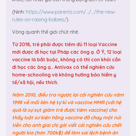
(Ninh:
https://www.parents.com/…/…/the-new-
rules-on-raising-babies/
)
Vòng quanh thế giới chút nhé.
Từ 2018, trẻ phải được tiêm đủ 11 loại Vaccine
mới được đi học tại Pháp các ông ạ. Ở Ý, 12 loại
vaccine là bắt buộc, không có thì con khỏi cần
đi học các ông ạ.. Antivax có thể nghiên cứu
home-schooling và không hưởng bảo hiểm y
tế/xã hội, nếu thích.
Năm 2010, điều tra ngược lại cái nghiên cứu năm
1998 về mối liên hệ tự kỉ và vaccine MMR (với hệ
quả là sự sụt giảm trẻ được tiêm vaccine) cho
thấy luật sư kiện hãng vaccine đã chạy một núi
tiền cho anh giai chị gái viết cái nghiên cứu chết
người kia (hơn 700k$) để làm sai lệch bệnh án