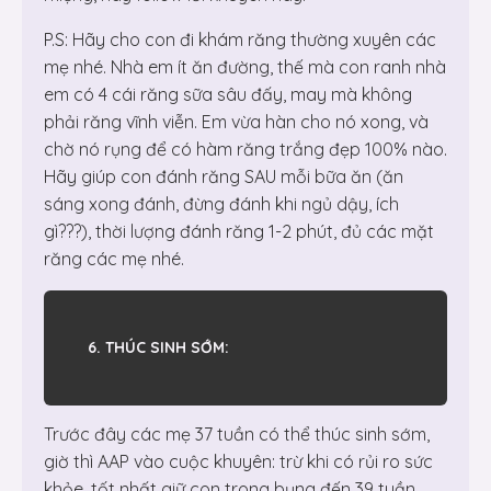
P.S: Hãy cho con đi khám răng thường xuyên các
mẹ nhé. Nhà em ít ăn đường, thế mà con ranh nhà
em có 4 cái răng sữa sâu đấy, may mà không
phải răng vĩnh viễn. Em vừa hàn cho nó xong, và
chờ nó rụng để có hàm răng trắng đẹp 100% nào.
Hãy giúp con đánh răng SAU mỗi bữa ăn (ăn
sáng xong đánh, đừng đánh khi ngủ dậy, ích
gì???), thời lượng đánh răng 1-2 phút, đủ các mặt
răng các mẹ nhé.
6. THÚC SINH SỚM:
Trước đây các mẹ 37 tuần có thể thúc sinh sớm,
giờ thì AAP vào cuộc khuyên: trừ khi có rủi ro sức
khỏe, tốt nhất giữ con trong bụng đến 39 tuần.