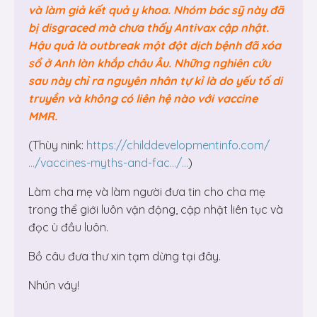
và làm giả kết quả y khoa. Nhóm bác sỹ này đã
bị disgraced mà chưa thấy Antivax cập nhật.
Hậu quả là outbreak một đột dịch bệnh đã xóa
sổ ở Anh làn khắp châu Âu. Những nghiên cứu
sau này chỉ ra nguyên nhân tự kỉ là do yếu tố di
truyền và không có liên hệ nào với vaccine
MMR.
(Thùy nink:
https://childdevelopmentinfo.com/
…/vaccines-myths-and-fac…/…
)
Làm cha mẹ và làm người đưa tin cho cha mẹ
trong thể giới luôn vận động, cập nhật liên tục và
đọc ù đầu luôn.
Bồ câu đưa thư xin tạm dừng tại đây.
Nhún váy!