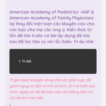
American Academy of Pediatrics -AAP &
American Academy of Family Physicians
lại thay đổi một loạt các khuyến cáo cho
các bậc cha mẹ các ông ạ. Kiến thức từ
lần đẻ lứa trước có khi áp dụng đẻ lứa
sau đã lạc hậu cụ nó rồi, huhu. Ví dụ nhé:
1. TI GIẢ
Ti giả được khuyên dùng cho các giấc ngủ, để
giảm nguy cơ đột tử trẻ sơ sinh, từ 3-4 tuần sau
sinh, ngày cả với bà mẹ nuôi con bằng sữa mẹ
và cho bú trực tiếp
.