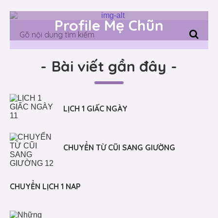
Profile Mẹ Chũn
-
Bài viết gần đây
-
LỊCH 1 GIẤC NGÀY
CHUYỂN TỪ CŨI SANG GIƯỜNG
CHUYỂN LỊCH 1 NAP