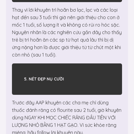
Thay vì lới khuyên trì hoãn bơ lạc, lạc và các loại
hạt đến sau 3 tuổi thì giờ nên giới thiệu cho con ở
mốc 1 tuổi, số lượng ít và không có rủi ro hóc sặc.
Nguyên nhân là các nghiên cứu gần đây cho thấy
trẻ bị trì hoãn ăn các sp từ hạt quá lâu thì bị dị
ứng nặng hơn là được giới thiệu từ từ chút một khi
còn nhỏ (sau 1 tuổi).
5. NÉT ĐẸP NỤ CƯỜI
Trước đây AAP khuyên các cha mẹ chỉ dùng
thuốc đánh răng có flourite sau 2 tuổi, giờ khuyên
dùng NGAY KHI MỌC CHIẾC RĂNG ĐẦU TIÊN VỚI
LƯỢNG NHỎ BẰNG 1 HẠT GẠO. Vì sức khỏe răng
miệng, hãy follow lời khuyên này.