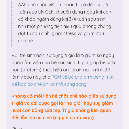
AAP phủ nhận việc trì hoãn ti giả đến sau 6
tuần của UNICEF, khuyên dùng ngay khi con
có khớp ngậm đúng khi 3/4 tuần sau sinh
như một phương tiện hiệu quả phòng chống
đột tử sau sinh, giảm stress và giảm đau
cho bé.
Với trẻ sinh non, sử dụng ti giả làm giảm số ngày
phải nằm viện của bé sau sinh. Ti giả giúp bé sinh
non (preterm) thực hiện oral training – mình đã
làm video này cho
POH về bé preterm dùng mút
để học cơ chế ăn và thở song song
.
Không có mối liên hệ chặt chẽ nào giữa sử dụng
ti giả và cái được gọi là “no giả” hay suy giảm
nuôi con bằng sữa mẹ. Ti giả không liên quan
đến lẫn lộn núm vú (nipple confusion).