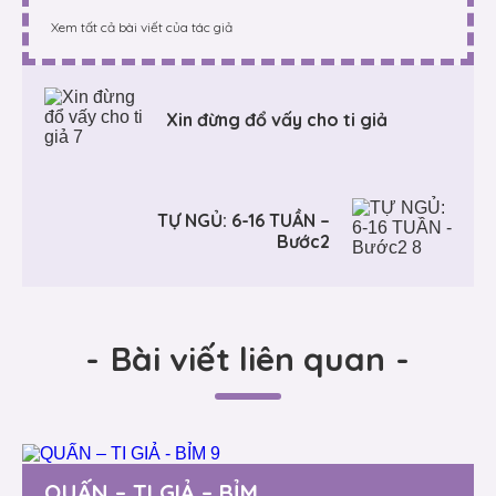
Xem tất cả bài viết của tác giả
Xin đừng đổ vấy cho ti giả
TỰ NGỦ: 6-16 TUẦN –
Bước2
-
Bài viết liên quan
-
QUẤN – TI GIẢ – BỈM