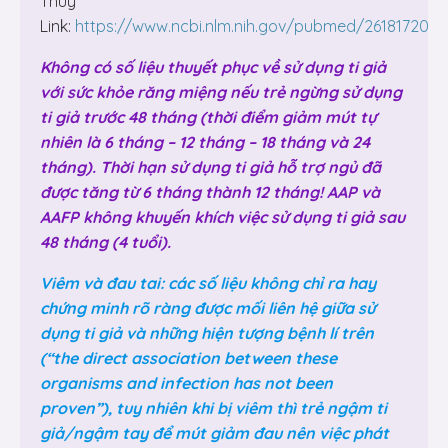
Thuy
Link:
https://www.ncbi.nlm.nih.gov/pubmed/26181720
Không có số liệu thuyết phục về sử dụng ti giả
với sức khỏe răng miệng nếu trẻ ngừng sử dụng
ti giả trước 48 tháng (thời điểm giảm mút tự
nhiên là 6 tháng – 12 tháng – 18 tháng và 24
tháng). Thời hạn sử dụng ti giả hỗ trợ ngủ đã
được tăng từ 6 tháng thành 12 tháng! AAP và
AAFP không khuyến khích việc sử dụng ti giả sau
48 tháng (4 tuổi).
Viêm và đau tai: các số liệu không chỉ ra hay
chứng minh rõ ràng được mối liên hệ giữa sử
dụng ti giả và những hiện tượng bệnh lí trên
(“the direct association between these
organisms and infection has not been
proven”), tuy nhiên khi bị viêm thì trẻ ngậm ti
giả/ngậm tay để mút giảm đau nên việc phát