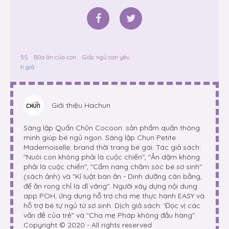
5S
Bữa ăn của con
Giấc ngủ con yêu
ti giả
Giới thiệu
Hachun
Sáng lập Quấn Chũn Cocoon: sản phẩm quấn thông
minh giúp bé ngủ ngon. Sáng lập Chun Petite
Mademoiselle: brand thời trang bé gái. Tác giả sách:
"Nuôi con không phải là cuộc chiến", "Ăn dặm không
phải là cuộc chiến", "Cẩm nang chăm sóc bé sơ sinh"
(sách ảnh) và "Kỉ luật bàn ăn - Dinh dưỡng cân bằng,
để ăn rong chỉ là dĩ vãng". Người xây dựng nội dung
app POH, ứng dụng hỗ trợ cha mẹ thực hành EASY và
hỗ trợ bé tự ngủ từ sơ sinh. Dịch giả sách: 'Đọc vị các
vấn đề của trẻ" và "Cha mẹ Pháp không đầu hàng".
Copyright © 2020 - All rights reserved