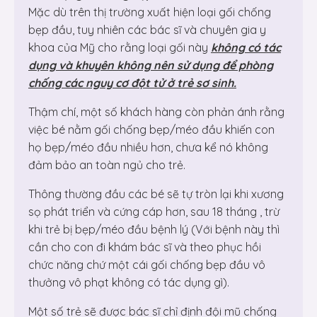
Mặc dù trên thị trường xuất hiện loại gối chống
bẹp đầu, tuy nhiên các bác sĩ và chuyên gia y
khoa của Mỹ cho rằng loại gối này
không có tác
dụng và khuyên không nên sử dụng để phòng
chống các nguy cơ đột tử ở trẻ sơ sinh.
Thậm chí, một số khách hàng còn phản ánh rằng
việc bé nằm gối chống bẹp/méo đầu khiến con
họ bẹp/méo đầu nhiều hơn, chưa kể nó không
đảm bảo an toàn ngủ cho trẻ.
Thông thường đầu các bé sẽ tự tròn lại khi xương
sọ phát triển và cứng cáp hơn, sau 18 tháng , trừ
khi trẻ bị bẹp/méo đầu bệnh lý (Với bệnh này thì
cần cho con đi khám bác sĩ và theo phục hồi
chức năng chứ một cái gối chống bẹp đầu vô
thưởng vô phạt không có tác dụng gì).
Một số trẻ sẽ được bác sĩ chỉ định đội mũ chống