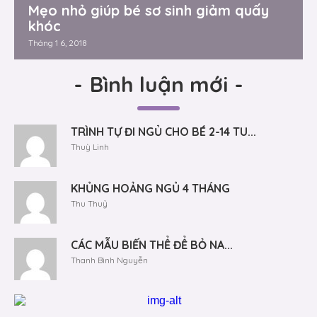
Mẹo nhỏ giúp bé sơ sinh giảm quấy
khóc
Tháng 1 6, 2018
-
Bình luận mới
-
TRÌNH TỰ ĐI NGỦ CHO BÉ 2-14 TU...
Thuỳ Linh
KHỦNG HOẢNG NGỦ 4 THÁNG
Thu Thuỷ
CÁC MẪU BIẾN THỂ ĐỂ BỎ NA...
Thanh Bình Nguyễn