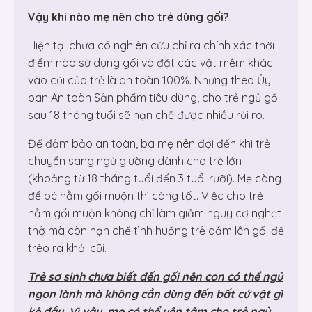
Vậy khi nào mẹ nên cho trẻ dùng gối?
Hiện tại chưa có nghiên cứu chỉ ra chính xác thời
điểm nào sử dụng gối và đặt các vật mềm khác
vào cũi của trẻ là an toàn 100%. Nhưng theo Ủy
ban An toàn Sản phẩm tiêu dùng, cho trẻ ngủ gối
sau 18 tháng tuổi sẽ hạn chế được nhiều rủi ro.
Để đảm bảo an toàn, ba mẹ nên đợi đến khi trẻ
chuyển sang ngủ giường dành cho trẻ lớn
(khoảng từ 18 tháng tuổi đến 3 tuổi rưỡi). Mẹ càng
để bé nằm gối muộn thì càng tốt. Việc cho trẻ
nằm gối muộn không chỉ làm giảm nguy cơ nghẹt
thở mà còn hạn chế tình huống trẻ dẫm lên gối để
trèo ra khỏi cũi.
Trẻ sơ sinh chưa biết đến gối nên con có thể ngủ
ngon lành mà không cần dùng đến bất cứ vật gì
kê đầu. Vì vậy, mẹ có thể yên tâm cho trẻ ngủ