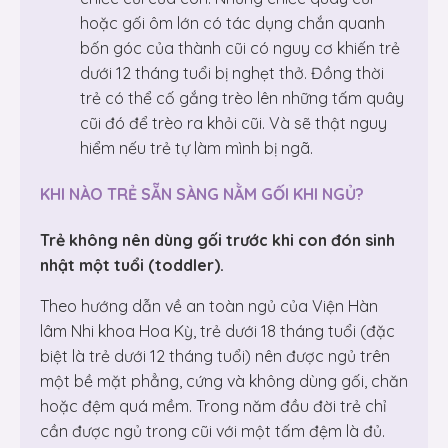
hoặc gối ôm lớn có tác dụng chắn quanh
bốn góc của thành cũi có nguy cơ khiến trẻ
dưới 12 tháng tuổi bị nghẹt thở. Đồng thời
trẻ có thể cố gắng trèo lên những tấm quây
cũi đó để trèo ra khỏi cũi. Và sẽ thật nguy
hiểm nếu trẻ tự làm mình bị ngã.
KHI NÀO TRẺ SẴN SÀNG NẰM GỐI KHI NGỦ?
Trẻ không nên dùng gối trước khi con đón sinh
nhật một tuổi (toddler).
Theo hướng dẫn về an toàn ngủ của Viện Hàn
lâm Nhi khoa Hoa Kỳ, trẻ dưới 18 tháng tuổi (đặc
biệt là trẻ dưới 12 tháng tuổi) nên được ngủ trên
một bề mặt phẳng, cứng và không dùng gối, chăn
hoặc đệm quá mềm. Trong năm đầu đời trẻ chỉ
cần được ngủ trong cũi với một tấm đệm là đủ.