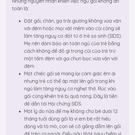
Những nguyên nhân khiến việc ngủ gối không an
toàn là:
Đặt gối, chăn, ga trải giường không vừa vặn
với đệm hoặc mọi vật mềm vào cũi cũng sẽ
làm tăng nguy cơ đột tử ở trẻ sơ sinh (SIDS).
Mẹ nên đảm bảo an toàn ngủ của trẻ bằng
cách không để đồ gì trong cũi của trẻ trừ
một tấm đệm với ga chun bọc vừa vặn với
đệm.
Một chiếc gối sẽ mang lại cảm giác êm ái
nhưng trẻ có thể áp mặt lên gối trong khi
ngủ làm tăng nguy cơ nghẹt thở. Rúc vào
gối cũng khiến trẻ bị quá nóng. Đây là tiền
đề dẫn tới Hội chứng SIDS.
Một lý do nữa để mẹ không cho bé dưới 12
tháng tuổi dùng gối là vì em bé rất hiếu
động và tò mò, con sẽ cố gắng dẫm lên gối
để trèo ra ngoài. Điều này thật nguy hiểm vì