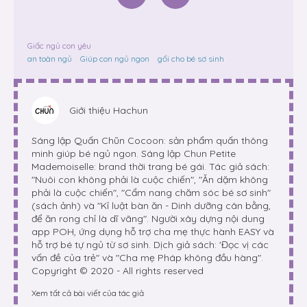
Giấc ngủ con yêu
an toàn ngủ
Giúp con ngủ ngon
gối cho bé sơ sinh
Giới thiệu
Hachun
Sáng lập Quấn Chũn Cocoon: sản phẩm quấn thông
minh giúp bé ngủ ngon. Sáng lập Chun Petite
Mademoiselle: brand thời trang bé gái. Tác giả sách:
"Nuôi con không phải là cuộc chiến", "Ăn dặm không
phải là cuộc chiến", "Cẩm nang chăm sóc bé sơ sinh"
(sách ảnh) và "Kỉ luật bàn ăn - Dinh dưỡng cân bằng,
để ăn rong chỉ là dĩ vãng". Người xây dựng nội dung
app POH, ứng dụng hỗ trợ cha mẹ thực hành EASY và
hỗ trợ bé tự ngủ từ sơ sinh. Dịch giả sách: 'Đọc vị các
vấn đề của trẻ" và "Cha mẹ Pháp không đầu hàng".
Copyright © 2020 - All rights reserved
Xem tất cả bài viết của tác giả