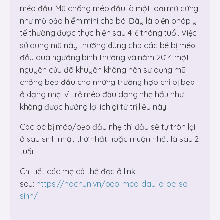
méo đầu. Mũ chống méo đầu là một loại mũ cứng
như mũ bảo hiểm mini cho bé. Đây là biện pháp y
tế thường được thực hiện sau 4-6 tháng tuổi. Việc
sử dụng mũ này thường dùng cho các bé bị méo
đầu quá ngưỡng bình thường và năm 2014 một
nguyên cứu đã khuyên không nên sử dụng mũ
chống bẹp đầu cho những trường hợp chỉ bị bẹp
ở dạng nhẹ, vì trẻ méo đầu dạng nhẹ hầu như
không được hưởng lợi ích gì từ trị liệu này!
Các bé bị méo/bẹp đầu nhẹ thì đầu sẽ tự tròn lại
ở sau sinh nhật thứ nhất hoặc muộn nhất là sau 2
tuổi.
Chi tiết các mẹ có thể đọc ở link
sau:
https://hachun.vn/bep-meo-dau-o-be-so-
sinh/
——————————————————