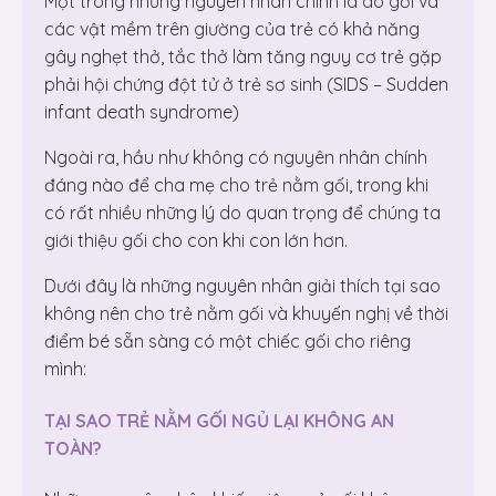
Một trong những nguyên nhân chính là do gối và
các vật mềm trên giường của trẻ có khả năng
gây nghẹt thở, tắc thở làm tăng nguy cơ trẻ gặp
phải hội chứng đột tử ở trẻ sơ sinh (SIDS – Sudden
infant death syndrome)
Ngoài ra, hầu như không có nguyên nhân chính
đáng nào để cha mẹ cho trẻ nằm gối, trong khi
có rất nhiều những lý do quan trọng để chúng ta
giới thiệu gối cho con khi con lớn hơn.
Dưới đây là những nguyên nhân giải thích tại sao
không nên cho trẻ nằm gối và khuyến nghị về thời
điểm bé sẵn sàng có một chiếc gối cho riêng
mình:
TẠI SAO TRẺ NẰM GỐI NGỦ LẠI KHÔNG AN
TOÀN?