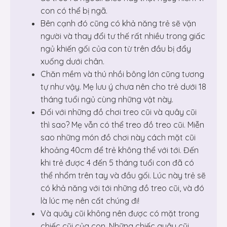
con có thể bị ngã.
Bên cạnh đó cũng có khả năng trẻ sẽ vặn
người và thay đổi tư thế rất nhiều trong giấc
ngủ khiến gối của con từ trên đầu bị đẩy
xuống dưới chân.
Chăn mềm và thú nhồi bông lớn cũng tương
tự như vậy. Mẹ lưu ý chưa nên cho trẻ dưới 18
tháng tuổi ngủ cùng những vật này.
Đối với những đồ chơi treo cũi và quây cũi
thì sao? Mẹ vẫn có thể treo đồ treo cũi. Miễn
sao những món đồ chơi này cách mặt cũi
khoảng 40cm để trẻ không thể với tới. Đến
khi trẻ được 4 đến 5 tháng tuổi con đã có
thể nhổm trên tay và đầu gối. Lúc này trẻ sẽ
có khả năng với tới những đồ treo cũi, và đó
là lúc mẹ nên cất chúng đi!
Và quây cũi không nên được có mặt trong
chiếc cũi của con. Những chiếc quây cũi