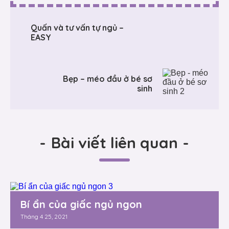
Quấn và tư vấn tự ngủ –
EASY
Bẹp – méo đầu ở bé sơ
sinh
-
Bài viết liên quan
-
Bí ẩn của giấc ngủ ngon
Tháng 4 25, 2021