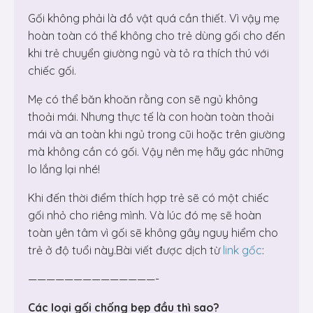
Gối không phải là đồ vật quá cần thiết. Vì vậy mẹ
hoàn toàn có thể không cho trẻ dùng gối cho đến
khi trẻ chuyển giường ngủ và tỏ ra thích thú với
chiếc gối.
Mẹ có thể băn khoăn rằng con sẽ ngủ không
thoải mái. Nhưng thực tế là con hoàn toàn thoải
mái và an toàn khi ngủ trong cũi hoặc trên giường
mà không cần có gối. Vậy nên mẹ hãy gác những
lo lắng lại nhé!
Khi đến thời điểm thích hợp trẻ sẽ có một chiếc
gối nhỏ cho riêng mình. Và lúc đó mẹ sẽ hoàn
toàn yên tâm vì gối sẽ không gây nguy hiểm cho
trẻ ở độ tuổi này.Bài viết được dịch từ
link gốc
:
——————————————-
Các loại gối chống bẹp đầu thì sao?