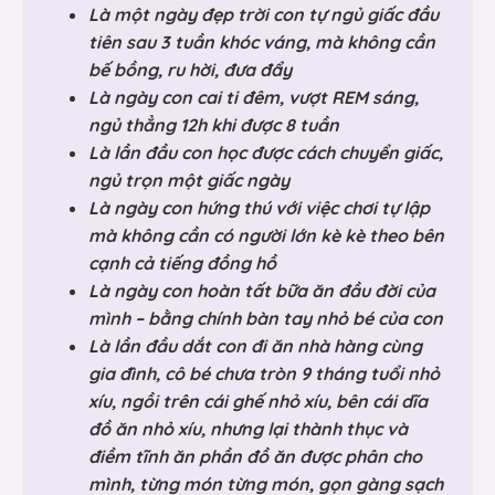
Là một ngày đẹp trời con tự ngủ giấc đầu
tiên sau 3 tuần khóc váng, mà không cần
bế bồng, ru hời, đưa đẩy
Là ngày con cai ti đêm, vượt REM sáng,
ngủ thẳng 12h khi được 8 tuần
Là lần đầu con học được cách chuyển giấc,
ngủ trọn một giấc ngày
Là ngày con hứng thú với việc chơi tự lập
mà không cần có người lớn kè kè theo bên
cạnh cả tiếng đồng hồ
Là ngày con hoàn tất bữa ăn đầu đời của
mình – bằng chính bàn tay nhỏ bé của con
Là lần đầu dắt con đi ăn nhà hàng cùng
gia đình, cô bé chưa tròn 9 tháng tuổi nhỏ
xíu, ngồi trên cái ghế nhỏ xíu, bên cái dĩa
đồ ăn nhỏ xíu, nhưng lại thành thục và
điềm tĩnh ăn phần đồ ăn được phân cho
mình, từng món từng món, gọn gàng sạch