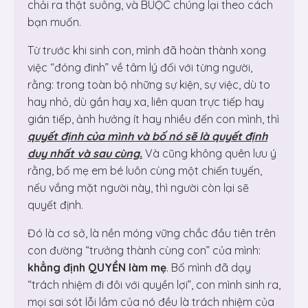
chải ra thật suông, và BUỘC chúng lại theo cách
bạn muốn.
Từ trước khi sinh con, mình đã hoàn thành xong
việc “đóng đinh” về tâm lý đối với từng người,
rằng: trong toàn bộ những sự kiện, sự việc, dù to
hay nhỏ, dù gần hay xa, liên quan trực tiếp hay
gián tiếp, ảnh hưởng ít hay nhiều đến con mình, thì
quyết định của mình và bố nó sẽ là quyết định
duy nhất và sau cùng.
Và cũng không quên lưu ý
rằng, bố mẹ em bé luôn cùng một chiến tuyến,
nếu vắng mặt người này, thì người còn lại sẽ
quyết định.
Đó là cơ sở, là nền móng vững chắc đầu tiên trên
con đường “trưởng thành cùng con” của mình:
khẳng định QUYỀN làm mẹ
. Bố mình đã dạy
“trách nhiệm đi đôi với quyền lợi”, con mình sinh ra,
mọi sai sót lỗi lầm của nó đều là trách nhiệm của