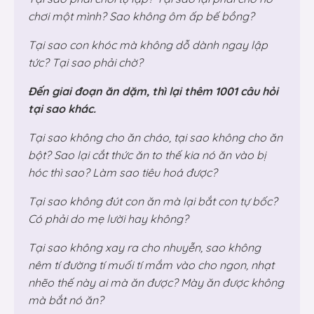
chơi một mình? Sao không ôm ấp bế bồng?
Tại sao con khóc mà không dỗ dành ngay lập
tức? Tại sao phải chờ?
Đến giai đoạn ăn dặm, thì lại thêm 1001 câu hỏi
tại sao khác.
Tại sao không cho ăn cháo, tại sao không cho ăn
bột? Sao lại cắt thức ăn to thế kia nó ăn vào bị
hóc thì sao? Làm sao tiêu hoá được?
Tại sao không đút con ăn mà lại bắt con tự bốc?
Có phải do mẹ lười hay không?
Tại sao không xay ra cho nhuyễn, sao không
nêm tí đường tí muối tí mắm vào cho ngon, nhạt
nhẽo thế này ai mà ăn được? Mày ăn được không
mà bắt nó ăn?