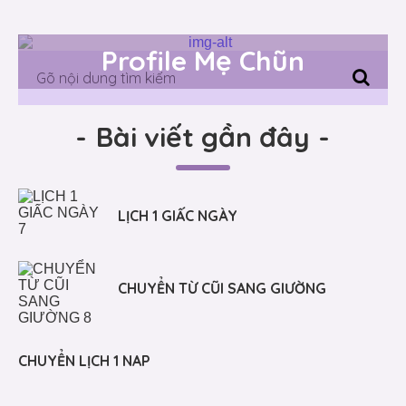
Profile Mẹ Chũn
-
Bài viết gần đây
-
LỊCH 1 GIẤC NGÀY
CHUYỂN TỪ CŨI SANG GIƯỜNG
CHUYỂN LỊCH 1 NAP