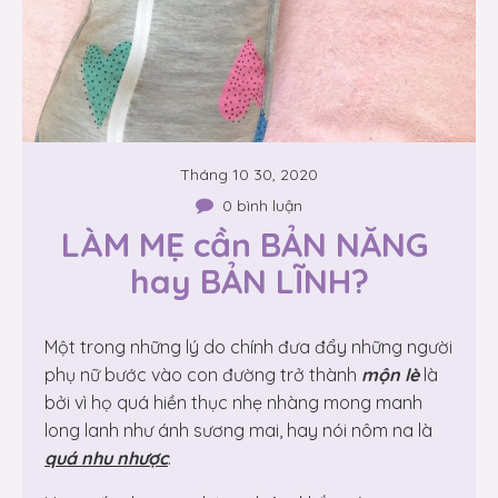
Tháng 10 30, 2020
0 bình luận
LÀM MẸ cần BẢN NĂNG 
hay BẢN LĨNH?
Một trong những lý do chính đưa đẩy những người
phụ nữ bước vào con đường trở thành
mộn lè
là
bởi vì họ quá hiền thục nhẹ nhàng mong manh
long lanh như ánh sương mai, hay nói nôm na là
quá nhu nhược
.