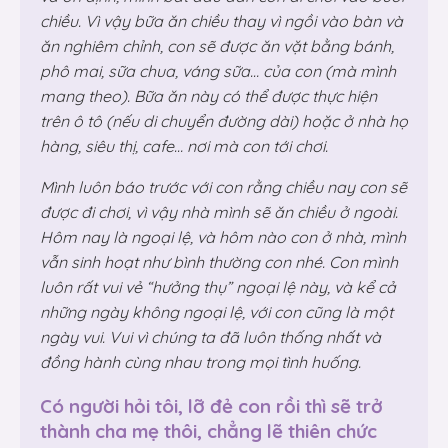
chiều. Vì vậy bữa ăn chiều thay vì ngồi vào bàn và
ăn nghiêm chỉnh, con sẽ được ăn vặt bằng bánh,
phô mai, sữa chua, váng sữa… của con (mà mình
mang theo). Bữa ăn này có thể được thực hiện
trên ô tô (nếu di chuyển đường dài) hoặc ở nhà họ
hàng, siêu thị, cafe… nơi mà con tới chơi.
Mình luôn báo trước với con rằng chiều nay con sẽ
được đi chơi, vì vậy nhà mình sẽ ăn chiều ở ngoài.
Hôm nay là ngoại lệ, và hôm nào con ở nhà, mình
vẫn sinh hoạt như bình thường con nhé. Con mình
luôn rất vui vẻ “hưởng thụ” ngoại lệ này, và kể cả
những ngày không ngoại lệ, với con cũng là một
ngày vui. Vui vì chúng ta đã luôn thống nhất và
đồng hành cùng nhau trong mọi tình huống.
Có người hỏi tôi, lỡ đẻ con rồi thì sẽ trở
thành cha mẹ thôi, chẳng lẽ thiên chức