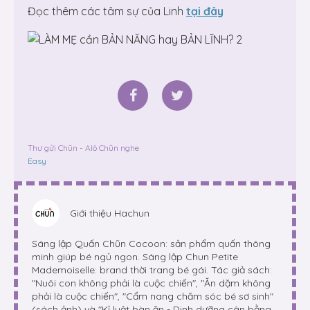
Đọc thêm các tâm sự của Linh
tại đây
Thư gửi Chũn - Alô Chũn nghe
Easy
Giới thiệu
Hachun
Sáng lập Quấn Chũn Cocoon: sản phẩm quấn thông
minh giúp bé ngủ ngon. Sáng lập Chun Petite
Mademoiselle: brand thời trang bé gái. Tác giả sách:
"Nuôi con không phải là cuộc chiến", "Ăn dặm không
phải là cuộc chiến", "Cẩm nang chăm sóc bé sơ sinh"
(sách ảnh) và "Kỉ luật bàn ăn - Dinh dưỡng cân bằng,