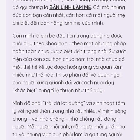
đó gọi chung là
BẢN LĨNH LÀM MẸ
. Cái mà những
đứa con bạn cần nhất, cần hơn cả một người mẹ
chỉ biết đến bản năng làm mẹ của mình.
Con mình là em bé đầu tiên trong dòng họ được
nuôi dạy theo khoa học – theo một phương pháp
hoàn toàn chưa được biết đến trong nhà. Sự xuất
hiện của con sau hơn chục năm trời nhà chưa có
một thế hệ kế tục được hưởng ứng và quan tâm
nhiều như thế nào, thì sự phản đối và quan ngại
của người xung quanh đối với cách nuôi dạy
“khác biệt” cũng tỉ lệ thuận như thế đấy.
Mình đã phải “trải đá lót đường” và sinh hoạt tâm
lý với người thân trong nhà rất nhiều, vì mình sống
chung – với nhà chồng – nhà chồng rất-đông-
người. Mỗi người mỗi tính, mỗi người mỗi ý, rối như
tơ vò, nhưng việc bạn phải làm là gỡ từng sợi rồi