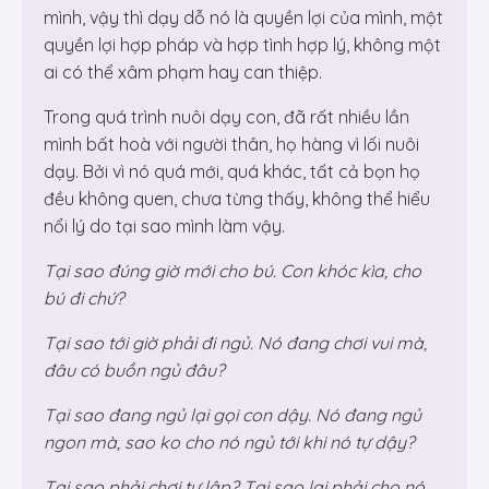
mình, vậy thì dạy dỗ nó là quyền lợi của mình, một
quyền lợi hợp pháp và hợp tình hợp lý, không một
ai có thể xâm phạm hay can thiệp.
Trong quá trình nuôi dạy con, đã rất nhiều lần
mình bất hoà với người thân, họ hàng vì lối nuôi
dạy. Bởi vì nó quá mới, quá khác, tất cả bọn họ
đều không quen, chưa từng thấy, không thể hiểu
nổi lý do tại sao mình làm vậy.
Tại sao đúng giờ mới cho bú. Con khóc kìa, cho
bú đi chứ?
Tại sao tới giờ phải đi ngủ. Nó đang chơi vui mà,
đâu có buồn ngủ đâu?
Tại sao đang ngủ lại gọi con dậy. Nó đang ngủ
ngon mà, sao ko cho nó ngủ tới khi nó tự dậy?
Tại sao phải chơi tự lập? Tại sao lại phải cho nó