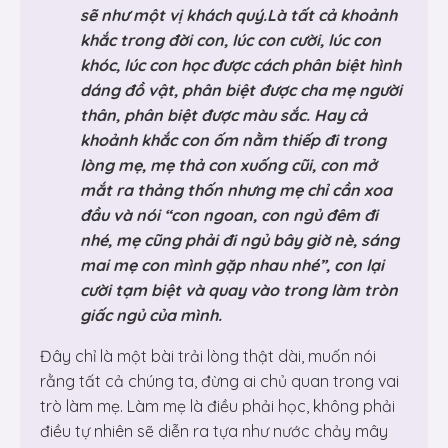
sẽ như một vị khách quý.Là tất cả khoảnh
khắc trong đời con, lúc con cười, lúc con
khóc, lúc con học được cách phân biệt hình
dáng đồ vật, phân biệt được cha mẹ người
thân, phân biệt được màu sắc. Hay cả
khoảnh khắc con ốm nằm thiếp đi trong
lòng mẹ, mẹ thả con xuống cũi, con mở
mắt ra thảng thốn nhưng mẹ chỉ cần xoa
đầu và nói “con ngoan, con ngủ đêm đi
nhé, mẹ cũng phải đi ngủ bây giờ nè, sáng
mai mẹ con mình gặp nhau nhé”, con lại
cười tạm biệt và quay vào trong làm tròn
giấc ngủ của mình.
Đây chỉ là một bài trải lòng thật dài, muốn nói
rằng tất cả chúng ta, đừng ai chủ quan trong vai
trò làm mẹ. Làm mẹ là điều phải học, không phải
điều tự nhiên sẽ diễn ra tựa như nước chảy mây