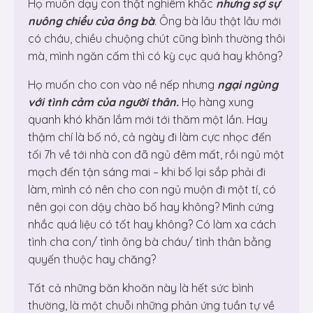
Họ muốn dạy con thật nghiêm khắc
nhưng sợ sự
nuông chiều của ông bà
. Ông bà lâu thật lâu mới
có cháu, chiều chuộng chút cũng bình thường thôi
mà, mình ngăn cấm thì có kỳ cục quá hay không?
Họ muốn cho con vào nề nếp nhưng
ngại ngùng
với tình cảm của người thân.
Họ hàng xung
quanh khó khăn lắm mới tới thăm một lần. Hay
thậm chí là bố nó, cả ngày đi làm cực nhọc đến
tối 7h về tới nhà con đã ngủ đêm mất, rồi ngủ một
mạch đến tận sáng mai – khi bố lại sắp phải đi
làm, mình có nên cho con ngủ muộn đi một tí, có
nên gọi con dậy chào bố hay không? Mình cứng
nhắc quá liệu có tốt hay không? Có làm xa cách
tình cha con/ tình ông bà cháu/ tình thân bằng
quyến thuộc hay chăng?
Tất cả những băn khoăn này là hết sức bình
thường, là một chuỗi những phản ứng tuần tự về