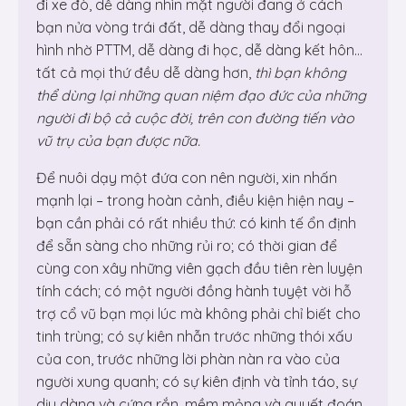
đi xe đò, dễ dàng nhìn mặt người đang ở cách
bạn nửa vòng trái đất, dễ dàng thay đổi ngoại
hình nhờ PTTM, dễ dàng đi học, dễ dàng kết hôn…
tất cả mọi thứ đều dễ dàng hơn,
thì bạn không
thể dùng lại những quan niệm đạo đức của những
người đi bộ cả cuộc đời, trên con đường tiến vào
vũ trụ của bạn được nữa.
Để nuôi dạy một đứa con nên người, xin nhấn
mạnh lại – trong hoàn cảnh, điều kiện hiện nay –
bạn cần phải có rất nhiều thứ: có kinh tế ổn định
để sẵn sàng cho những rủi ro; có thời gian để
cùng con xây những viên gạch đầu tiên rèn luyện
tính cách; có một người đồng hành tuyệt vời hỗ
trợ cổ vũ bạn mọi lúc mà không phải chỉ biết cho
tinh trùng; có sự kiên nhẫn trước những thói xấu
của con, trước những lời phàn nàn ra vào của
người xung quanh; có sự kiên định và tỉnh táo, sự
dịu dàng và cứng rắn, mềm mỏng và quyết đoán,