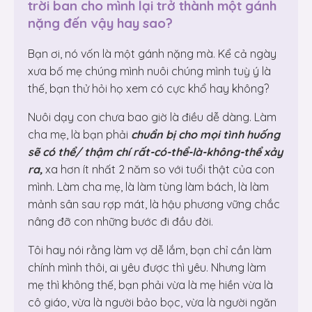
trời ban cho mình lại trở thành một gánh
nặng đến vậy hay sao?
Bạn ơi, nó vốn là một gánh nặng mà. Kể cả ngày
xưa bố mẹ chúng mình nuôi chúng mình tuỳ ý là
thế, bạn thử hỏi họ xem có cực khổ hay không?
Nuôi dạy con chưa bao giờ là điều dễ dàng. Làm
cha mẹ, là bạn phải
chuẩn bị cho mọi tình huống
sẽ có thể/ thậm chí rất-có-thể-là-không-thể xảy
ra,
xa hơn ít nhất 2 năm so với tuổi thật của con
mình. Làm cha mẹ, là làm tùng làm bách, là làm
mảnh sân sau rợp mát, là hậu phương vững chắc
nâng đỡ con những bước đi đầu đời.
Tôi hay nói rằng làm vợ dễ lắm, bạn chỉ cần làm
chính mình thôi, ai yêu được thì yêu. Nhưng làm
mẹ thì không thế, bạn phải vừa là mẹ hiền vừa là
cô giáo, vừa là người bảo bọc, vừa là người ngăn