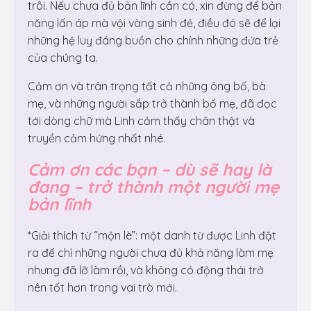
trôi. Nếu chưa đủ bản lĩnh cần có, xin đừng để bản
năng lấn áp mà vội vàng sinh đẻ, điều đó sẽ để lại
những hệ luỵ đáng buồn cho chính những đứa trẻ
của chúng ta.
Cảm ơn và trân trọng tất cả những ông bố, bà
mẹ, và những người sắp trở thành bố mẹ, đã đọc
tới dòng chữ mà Linh cảm thấy chân thật và
truyền cảm hứng nhất nhé.
Cảm ơn các bạn – dù sẽ hay là
đang – trở thành một người mẹ
bản lĩnh
*Giải thích từ “mộn lè”: một danh từ được Linh đặt
ra để chỉ những người chưa đủ khả năng làm mẹ
nhưng đã lỡ làm rồi, và không có động thái trở
nên tốt hơn trong vai trò mới.