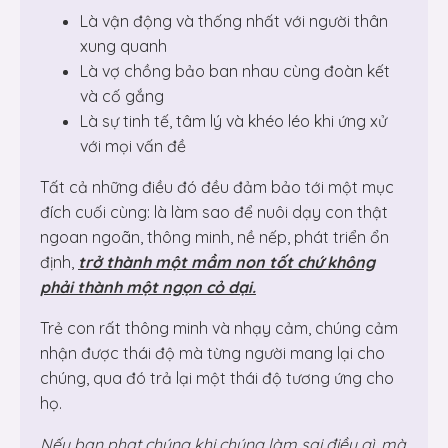
Là vận động và thống nhất với người thân
xung quanh
Là vợ chồng bảo ban nhau cùng đoàn kết
và cố gắng
Là sự tinh tế, tâm lý và khéo léo khi ứng xử
với mọi vấn đề
Tất cả những điều đó đều đảm bảo tới một mục
đích cuối cùng: là làm sao để nuôi dạy con thật
ngoan ngoãn, thông minh, nề nếp, phát triển ổn
định,
trở thành một mầm non tốt chứ không
phải thành một ngọn cỏ dại.
Trẻ con rất thông minh và nhạy cảm, chúng cảm
nhận được thái độ mà từng người mang lại cho
chúng, qua đó trả lại một thái độ tương ứng cho
họ.
Nếu bạn phạt chúng khi chúng làm sai điều gì, mà