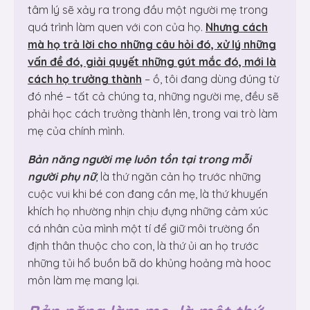
tâm lý sẽ xảy ra trong đầu một người mẹ trong
quá trình làm quen với con của họ.
Nhưng cách
mà họ trả lời cho những câu hỏi đó, xử lý những
vấn đề đó, giải quyết những gút mắc đó, mới là
cách họ trưởng thành
– ồ, tôi đang dùng đúng từ
đó nhé – tất cả chúng ta, những người mẹ, đều sẽ
phải học cách trưởng thành lên, trong vai trò làm
mẹ của chính mình.
Bản năng người mẹ luôn tồn tại trong mỗi
người phụ nữ
, là thứ ngăn cản họ trước những
cuộc vui khi bé con đang cần mẹ, là thứ khuyến
khích họ nhường nhịn chịu đựng những cảm xúc
cá nhân của mình một tí để giữ môi trường ổn
định thân thuộc cho con, là thứ ủi an họ trước
những tủi hổ buồn bã do khủng hoảng mà hooc
môn làm mẹ mang lại.