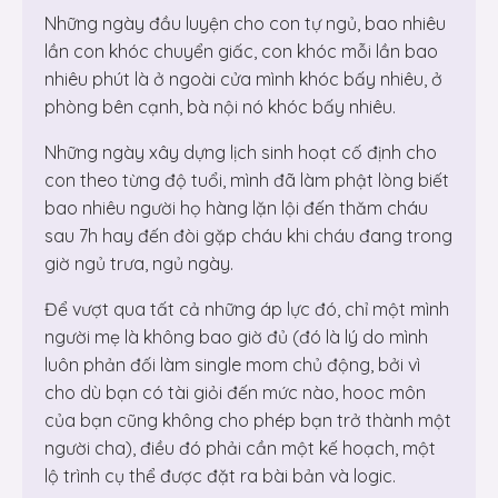
Những ngày đầu luyện cho con tự ngủ, bao nhiêu
lần con khóc chuyển giấc, con khóc mỗi lần bao
nhiêu phút là ở ngoài cửa mình khóc bấy nhiêu, ở
phòng bên cạnh, bà nội nó khóc bấy nhiêu.
Những ngày xây dựng lịch sinh hoạt cố định cho
con theo từng độ tuổi, mình đã làm phật lòng biết
bao nhiêu người họ hàng lặn lội đến thăm cháu
sau 7h hay đến đòi gặp cháu khi cháu đang trong
giờ ngủ trưa, ngủ ngày.
Để vượt qua tất cả những áp lực đó, chỉ một mình
người mẹ là không bao giờ đủ (đó là lý do mình
luôn phản đối làm single mom chủ động, bởi vì
cho dù bạn có tài giỏi đến mức nào, hooc môn
của bạn cũng không cho phép bạn trở thành một
người cha), điều đó phải cần một kế hoạch, một
lộ trình cụ thể được đặt ra bài bản và logic.