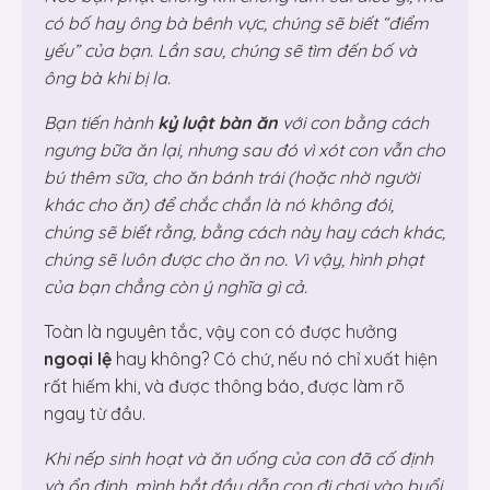
có bố hay ông bà bênh vực, chúng sẽ biết “điểm
yếu” của bạn. Lần sau, chúng sẽ tìm đến bố và
ông bà khi bị la.
Bạn tiến hành
kỷ luật bàn ăn
với con bằng cách
ngưng bữa ăn lại, nhưng sau đó vì xót con vẫn cho
bú thêm sữa, cho ăn bánh trái (hoặc nhờ người
khác cho ăn) để chắc chắn là nó không đói,
chúng sẽ biết rằng, bằng cách này hay cách khác,
chúng sẽ luôn được cho ăn no. Vì vậy, hình phạt
của bạn chẳng còn ý nghĩa gì cả.
Toàn là nguyên tắc, vậy con có được hưởng
ngoại lệ
hay không? Có chứ, nếu nó chỉ xuất hiện
rất hiếm khi, và được thông báo, được làm rõ
ngay từ đầu.
Khi nếp sinh hoạt và ăn uống của con đã cố định
và ổn định, mình bắt đầu dẫn con đi chơi vào buổi