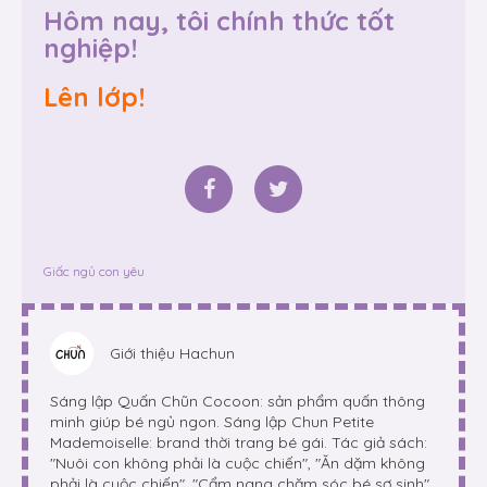
Hôm nay, tôi chính thức tốt
nghiệp!
Lên lớp!
Giấc ngủ con yêu
Giới thiệu
Hachun
Sáng lập Quấn Chũn Cocoon: sản phẩm quấn thông
minh giúp bé ngủ ngon. Sáng lập Chun Petite
Mademoiselle: brand thời trang bé gái. Tác giả sách:
"Nuôi con không phải là cuộc chiến", "Ăn dặm không
phải là cuộc chiến", "Cẩm nang chăm sóc bé sơ sinh"