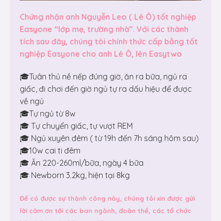
Chứng nhận anh Nguyễn Leo ( Lê Ô) tốt nghiệp
Easyone “lớp mẹ, trường nhà”. Với các thành
tích sau đây, chúng tôi chính thức cấp bằng tốt
nghiệp Easyone cho anh Lê Ô, lên Easytwo
🎓Tuân thủ nề nếp đúng giờ, ăn ra bữa, ngủ ra
giấc, đi chơi đến giờ ngủ tự ra dấu hiệu để được
về ngủ
🎓Tự ngủ từ 8w
🎓 Tự chuyển giấc, tự vượt REM
🎓 Ngủ xuyên đêm ( từ 19h đến 7h sáng hôm sau)
🎓10w cai ti đêm
🎓 Ăn 220-260ml/bữa, ngày 4 bữa
🎓 Newborn 3.2kg, hiện tại 8kg
Để có được sự thành công này, chúng tôi xin được gửi
lời cảm ơn tới các ban ngành, đoàn thể, các tổ chức