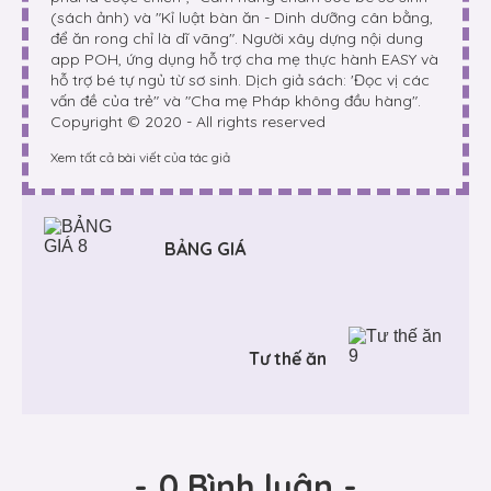
(sách ảnh) và "Kỉ luật bàn ăn - Dinh dưỡng cân bằng,
để ăn rong chỉ là dĩ vãng". Người xây dựng nội dung
app POH, ứng dụng hỗ trợ cha mẹ thực hành EASY và
hỗ trợ bé tự ngủ từ sơ sinh. Dịch giả sách: 'Đọc vị các
vấn đề của trẻ" và "Cha mẹ Pháp không đầu hàng".
Copyright © 2020 - All rights reserved
Xem tất cả bài viết của tác giả
BẢNG GIÁ
Tư thế ăn
-
0 Bình luận
-