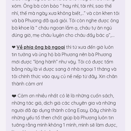
xóm. Ông bà còn bảo “ hay nhỉ, tài nhỉ, sao thế
nhỉ, thế mà ngày xưa không biết,…” và còn khen tôi
và bà Phương đã quá giỏi. Tôi còn nghe được ông
bà khoe là “ cháu ngoan lắm ạ, cháu tự ăn ngủ
đúng giờ, mẹ cháu luyện cho cháu đấy bác ạ”,….
❤
Về phía ông bà ngoại
thì từ xưa đến giờ luôn
tin tưởng và ủng hộ bà Phương nên bà Phương
mới được “lộng hành” như vậy. Tôi có được tấm
bằng này là vì được sang ở nhà ngoại 1 tháng và
tôi chính thức vào quy củ nề nếp từ đây. Xin chân
thành cảm ơn!
❤️ Cảm ơn nhiều nhất có lẽ là những cuốn sách,
những tác giả, dịch giả các chuyên gia và những
người đã áp dụng thành công Easy. Đây chính là
những yếu tố then chốt giúp bà Phương luôn tin
tưởng rằng mình không 1 mình, mình sẽ làm được,