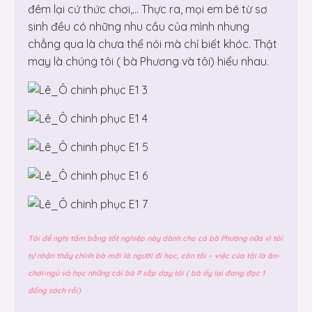
đêm lại cứ thức chơi,… Thực ra, mọi em bé từ sơ
sinh đều có những nhu cầu của mình nhưng
chẳng qua là chưa thể nói mà chỉ biết khóc. Thật
may là chúng tôi ( bà Phương và tôi) hiểu nhau.
Tôi đề nghị tấm bằng tốt nghiệp này dành cho cả bà Phương nữa vì tôi
tự nhận thấy chính bà mới là người đi học, còn tôi – việc của tôi là ăn-
chơi-ngủ và học những cái bà P sắp dạy tôi ( bà ấy lại đang đọc 1
đống sách rồi)