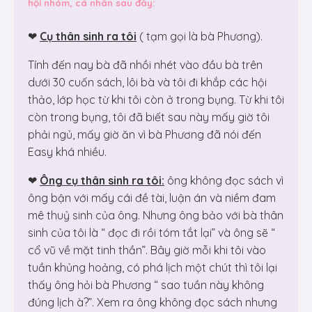
hội nhóm, cá nhân sau đây:
❤
Cụ thân sinh ra tôi
( tạm gọi là bà Phương).
Tính đến nay bà đã nhồi nhét vào đầu bà trên
dưới 30 cuốn sách, lôi bà và tôi đi khắp các hội
thảo, lớp học từ khi tôi còn ở trong bụng. Từ khi tôi
còn trong bụng, tôi đã biết sau này mấy giờ tôi
phải ngủ, mấy giờ ăn vì bà Phương đã nói đến
Easy khá nhiều.
❤
Ông cụ thân sinh ra tôi:
ông không đọc sách vì
ông bận với mấy cái đề tài, luận án và niềm đam
mê thuỷ sinh của ông. Nhưng ông bảo với bà thân
sinh của tôi là “ đọc đi rồi tóm tắt lại” và ông sẽ “
cổ vũ về mặt tinh thần”. Bây giờ mỗi khi tôi vào
tuần khủng hoảng, có phá lịch một chút thì tôi lại
thấy ông hỏi bà Phương “ sao tuần này không
đúng lịch à?”. Xem ra ông không đọc sách nhưng