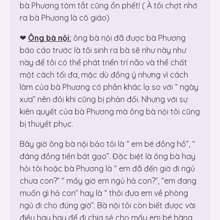
bà Phương tóm tắt cũng ổn phết! ( À tôi chợt nhớ
ra bà Phương là cô giáo)
❤
Ông bà nội:
ông bà nội đã được bà Phương
báo cáo trước là tôi sinh ra bà sẽ như này như
này để tôi có thể phát triển trí não và thể chất
một cách tối đa, mặc dù đồng ý nhưng vì cách
làm của bà Phương có phần khác lạ so với “ ngày
xưa” nên đôi khi cũng bị phản đối. Nhưng với sự
kiên quyết của bà Phương mà ông bà nội tôi cũng
bị thuyết phục.
Bây giờ ông bà nội bảo tôi là “ em bé đồng hồ”, “
đáng đồng tiền bát gạo”. Đặc biệt là ông bà hay
hỏi tôi hoặc bà Phương là “ em đã đến giờ đi ngủ
chưa con?” “ mấy giờ em ngủ hả con?”, “em đang
muốn gì hả con” hay là “ thôi đưa em về phòng
ngủ đi cho đúng giờ”. Bà nội tôi còn biết được vài
điều hay hay để đi chia sẻ cho mấy em bé hàng