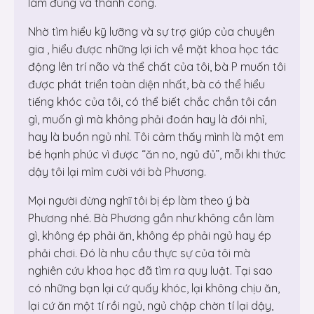
làm đúng và thành công.
Nhờ tìm hiểu kỹ lưỡng và sự trợ giúp của chuyên
gia , hiểu được những lợi ích về mặt khoa học tác
động lên trí não và thể chất của tôi, bà P muốn tôi
được phát triển toàn diện nhất, bà có thể hiểu
tiếng khóc của tôi, có thể biết chắc chắn tôi cần
gì, muốn gì mà không phải đoán hay là đói nhỉ,
hay là buồn ngủ nhỉ. Tôi cảm thấy mình là một em
bé hạnh phúc vì được “ăn no, ngủ đủ”, mỗi khi thức
dậy tôi lại mỉm cười với bà Phương.
Mọi người đừng nghĩ tôi bị ép làm theo ý bà
Phương nhé. Bà Phương gần như không cần làm
gì, không ép phải ăn, không ép phải ngủ hay ép
phải chơi. Đó là nhu cầu thực sự của tôi mà
nghiên cứu khoa học đã tìm ra quy luật. Tại sao
có những bạn lại cứ quấy khóc, lại không chịu ăn,
lại cứ ăn một tí rồi ngủ, ngủ chập chờn tí lại dậy,