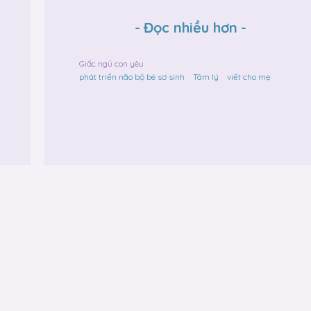
-
Đọc nhiều hơn
-
Giấc ngủ con yêu
phát triển não bộ bé sơ sinh
Tâm lý
viết cho mẹ