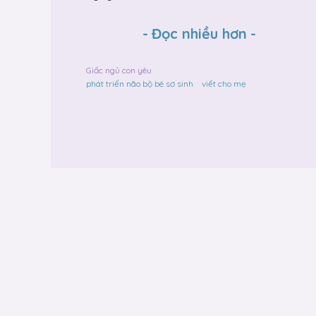
-
Đọc nhiều hơn
-
Giấc ngủ con yêu
phát triển não bộ bé sơ sinh
viết cho mẹ