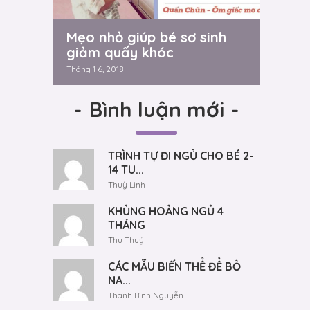
Mẹo nhỏ giúp bé sơ sinh
giảm quấy khóc
Tháng 1 6, 2018
-
Bình luận mới
-
TRÌNH TỰ ĐI NGỦ CHO BÉ 2-
14 TU...
Thuỳ Linh
KHỦNG HOẢNG NGỦ 4
THÁNG
Thu Thuỷ
CÁC MẪU BIẾN THỂ ĐỂ BỎ
NA...
Thanh Bình Nguyễn