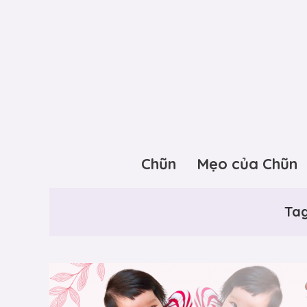
Chũn
Mẹo của Chũn
Tag