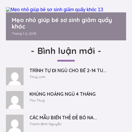
Mẹo nhỏ giúp bé sơ sinh giảm quấy
khóc
Tháng 1 6, 2018
-
Bình luận mới
-
TRÌNH TỰ ĐI NGỦ CHO BÉ 2-14 TU...
Thuỳ Linh
KHỦNG HOẢNG NGỦ 4 THÁNG
Thu Thuỷ
CÁC MẪU BIẾN THỂ ĐỂ BỎ NA...
Thanh Bình Nguyễn