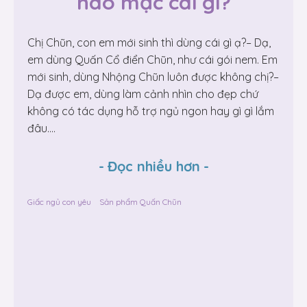
nào mặc cái gì?
Chị Chũn, con em mới sinh thì dùng cái gì ạ?– Dạ,
em dùng Quấn Cổ điển Chũn, như cái gói nem. Em
mới sinh, dùng Nhộng Chũn luôn được không chị?–
Dạ được em, dùng làm cảnh nhìn cho đẹp chứ
không có tác dụng hỗ trợ ngủ ngon hay gì gì lắm
đâu....
-
Đọc nhiều hơn
-
Giấc ngủ con yêu
Sản phẩm Quấn Chũn