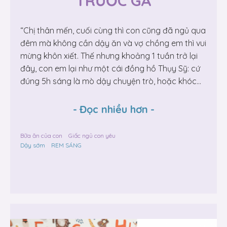
TRƯỚC GÀ
“Chị thân mến, cuối cùng thì con cũng đã ngủ qua
đêm mà không cần dậy ăn và vợ chồng em thì vui
mừng khôn xiết. Thế nhưng khoảng 1 tuần trở lại
đây, con em lại như một cái đồng hồ Thụy Sỹ: cứ
đúng 5h sáng là mò dậy chuyện trò, hoặc khóc...
-
Đọc nhiều hơn
-
Bữa ăn của con
Giấc ngủ con yêu
Dậy sớm
REM SÁNG