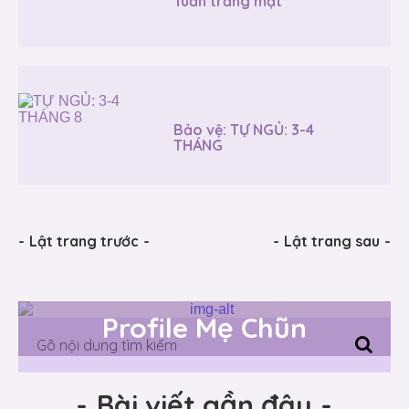
Tuần trăng mật
Bảo vệ: TỰ NGỦ: 3-4
THÁNG
-
Lật trang trước
-
-
Lật trang sau
-
Profile Mẹ Chũn
-
Bài viết gần đây
-